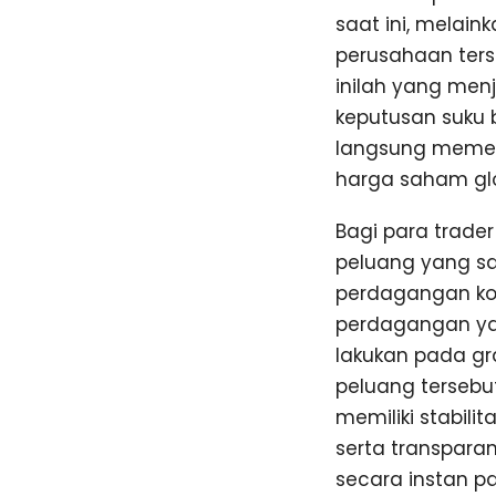
saat ini, melai
perusahaan ters
inilah yang menj
keputusan suku 
langsung memeng
harga saham glo
Bagi para trade
peluang yang sa
perdagangan kon
perdagangan yan
lakukan pada gr
peluang tersebut
memiliki stabili
serta transparan
secara instan p