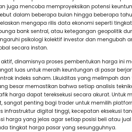
nkan juga mencoba memproyeksikan potensi keuntu
ebut dalam beberapa bulan hingga beberapa tahun
elaskan mengapa rilis data ekonomi seperti tingkat i
bunga bank sentral, atau ketegangan geopolitik du
aruhi psikologi kolektif investor dan mengubah a
bal secara instan.
r aktif, dinamisnya proses pembentukan harga ini
ngat luas untuk meraih keuntungan di pasar berja
trak indeks saham. Likuiditas yang melimpah dan
g besar memastikan bahwa setiap analisis teknik
afik harga dapat tereksekusi secara akurat. Untuk
, sangat penting bagi trader untuk memilih platfo
tas infrastruktur digital tinggi, kecepatan eksekusi 
si harga yang jelas agar setiap posisi beli atau jua
ada tingkat harga pasar yang sesungguhnya.