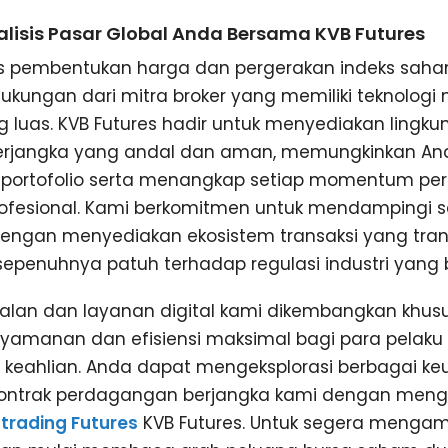
lisis Pasar Global Anda Bersama KVB Futures
s pembentukan harga dan pergerakan indeks saha
ungan dari mitra broker yang memiliki teknologi 
g luas. KVB Futures hadir untuk menyediakan lingk
rjangka yang andal dan aman, memungkinkan An
o portofolio serta menangkap setiap momentum pe
rofesional. Kami berkomitmen untuk mendampingi 
dengan menyediakan ekosistem transaksi yang tran
sepenuhnya patuh terhadap regulasi industri yang b
ndalan dan layanan digital kami dikembangkan khus
amanan dan efisiensi maksimal bagi para pelaku 
t keahlian. Anda dapat mengeksplorasi berbagai k
 kontrak perdagangan berjangka kami dengan meng
 trading Futures
KVB Futures. Untuk segera mengam