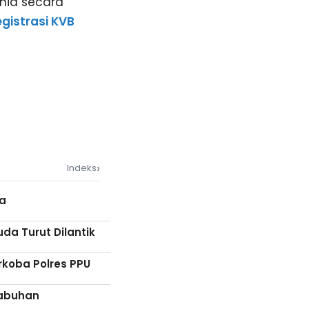
nia secara
gistrasi KVB
›
Indeks
wa
da Turut Dilantik
rkoba Polres PPU
labuhan