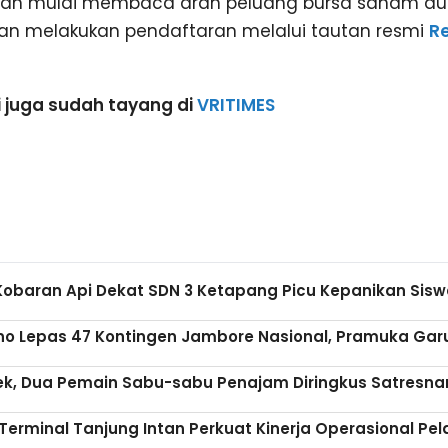
 dan mulai membaca arah peluang bursa saham du
lakan melakukan pendaftaran melalui tautan resmi
Re
i juga sudah tayang di
VRITIMES
Kobaran Api Dekat SDN 3 Ketapang Picu Kepanikan Sis
no Lepas 47 Kontingen Jambore Nasional, Pramuka Garu
ek, Dua Pemain Sabu-sabu Penajam Diringkus Satresna
i Terminal Tanjung Intan Perkuat Kinerja Operasional Pe