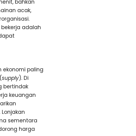
menit, bahkan
mainan acak,
organisasi.
bekerja adalah
 dapat
 ekonomi paling
(
supply
). Di
g bertindak
erja keuangan
tarikan
 Lonjakan
ama sementara
ndorong harga