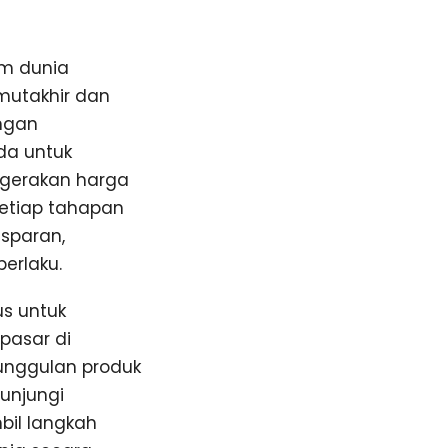
m dunia
mutakhir dan
ungan
da untuk
rgerakan harga
setiap tahapan
sparan,
erlaku.
us untuk
pasar di
eunggulan produk
unjungi
bil langkah