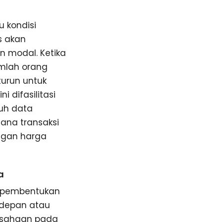
u kondisi
s akan
 modal. Ketika
umlah orang
urun untuk
 difasilitasi
uh data
mana transaksi
engan harga
a
t, pembentukan
 depan atau
rusahaan pada