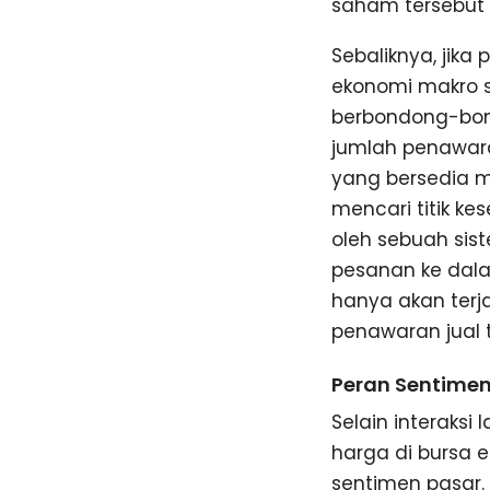
saham tersebut b
Sebaliknya, jika
ekonomi makro s
berbondong-bon
jumlah penawara
yang bersedia m
mencari titik ke
oleh sebuah sis
pesanan ke dal
hanya akan terj
penawaran jual 
Peran Sentimen
Selain interaksi
harga di bursa 
sentimen pasar.