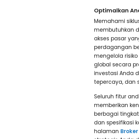
Optimalkan Ana
Memahami siklu
membutuhkan duk
akses pasar yan
perdagangan be
mengelola risik
global secara p
investasi Anda 
tepercaya, dan 
Seluruh fitur a
memberikan keny
berbagai tingka
dan spesifikasi
halaman
Broker