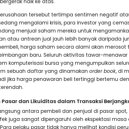
ergerak naik ke atas.
 perusahaan tersebut tertimpa sentimen negatif ata
edang mengalami krisis, para investor yang cema
dong menjual saham mereka untuk mengamankan
n atau antrean jual jauh lebih banyak daripada j
embeli, harga saham secara alami akan merosot t
seimbangan baru. Seluruh aktivitas tawar-menawar ini
tem komputerisasi bursa yang mengumpulkan selur
am sebuah daftar yang dinamakan
order book
, di 
adi jika harga penawaran beli tertinggi bertemu d
terendah.
 Pasar dan Likuiditas dalam Transaksi Berjangk
 langsung antara pembeli dan penjual di pasar spo
efek juga sangat dipengaruhi oleh ekspektasi masa
 Para pelaku pasar tidak hanya melihat kondisi pe