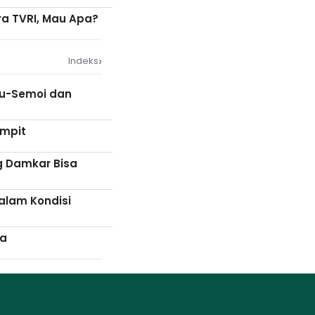
a TVRI, Mau Apa?
›
Indeks
ku-Semoi dan
ampit
ng Damkar Bisa
alam Kondisi
wa