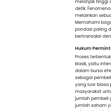
melonjak tinggi
detik. Fenomena 
melainkan sebuah
Memahami bagai
pondasi paling 
bertransaksi den
Hukum Permint
Proses terbent
klasik, yaitu int
dalam bursa efek
sebagai pembeli
yang luar biasa 
masyarakat untu
jumlah pembeli
jumlah saham ya