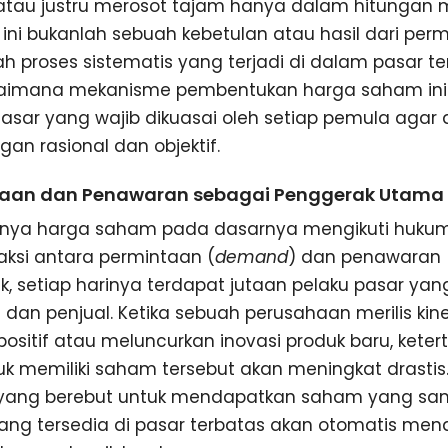
 atau justru merosot tajam hanya dalam hitungan 
ini bukanlah sebuah kebetulan atau hasil dari per
 proses sistematis yang terjadi di dalam pasar ter
mana mekanisme pembentukan harga saham ini 
dasar yang wajib dikuasai oleh setiap pemula agar
gan rasional dan objektif.
aan dan Penawaran sebagai Penggerak Utama
uknya harga saham pada dasarnya mengikuti hukum
eraksi antara permintaan (
demand
) dan penawaran 
, setiap harinya terdapat jutaan pelaku pasar yan
 dan penjual. Ketika sebuah perusahaan merilis kin
positif atau meluncurkan inovasi produk baru, keter
k memiliki saham tersebut akan meningkat drastis.
 yang berebut untuk mendapatkan saham yang s
ng tersedia di pasar terbatas akan otomatis me