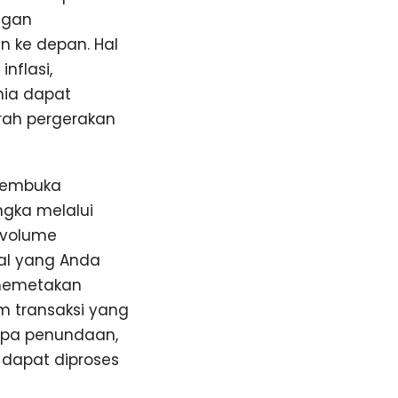
ngan
 ke depan. Hal
nflasi,
nia dapat
rah pergerakan
 membuka
ngka melalui
 volume
al yang Anda
 memetakan
rm transaksi yang
tanpa penundaan,
l dapat diproses