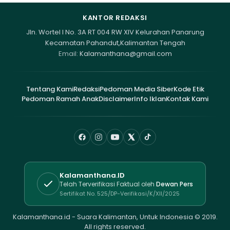
KANTOR REDAKSI
Jln. Wortel I No. 3A RT 004 RW XIV Kelurahan Panarung
Kecamatan Pahandut,Kalimantan Tengah
Email:
Kalamanthana@gmail.com
Tentang Kami
Redaksi
Pedoman Media Siber
Kode Etik
Pedoman Ramah Anak
Disclaimer
Info Iklan
Kontak Kami
Kalamanthana.ID
Telah Terverifikasi Faktual oleh
Dewan Pers
Sertifikat No. 525/DP-Verifikasi/K/XII/2025
Kalamanthana.id - Suara Kalimantan, Untuk Indonesia © 2019.
All rights reserved.