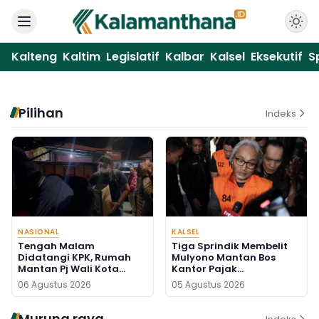
Kalteng
Kaltim
Legislatif
Kalbar
Kalsel
Eksekutif
S
Pilihan
Indeks
NASIONAL
KALSEL
Tengah Malam
Tiga Sprindik Membelit
Didatangi KPK, Rumah
Mulyono Mantan Bos
Mantan Pj Wali Kota
Kantor Pajak
Digeledah, Empat Koper
Banjarmasin
06 Agustus 2026
05 Agustus 2026
Dibawa
Murung raya