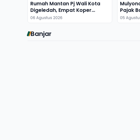
Rumah Mantan Pj Wali Kota
Mulyon
Digeledah, Empat Koper
Pajak B
Dibawa
06 Agustus 2026
05 Agustu
Banjar