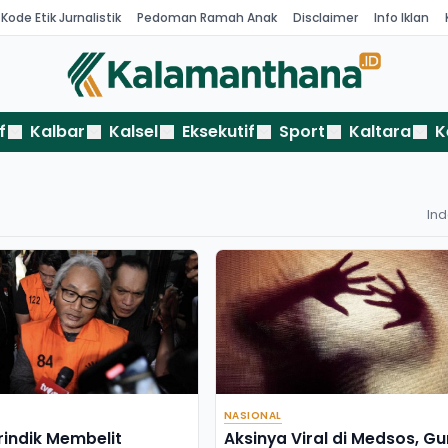
Kode Etik Jurnalistik
Pedoman Ramah Anak
Disclaimer
Info Iklan
f
Kalbar
Kalsel
Eksekutif
Sport
Kaltara
K
In
NASIONAL
rindik Membelit
Aksinya Viral di Medsos, Gu