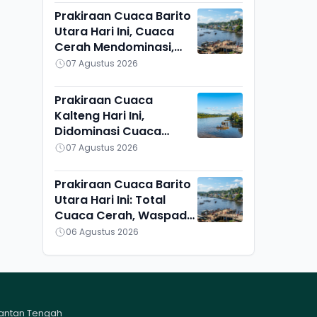
Prakiraan Cuaca Barito
Utara Hari Ini, Cuaca
Cerah Mendominasi,
Lahei Berbeda Sendiri
07 Agustus 2026
Prakiraan Cuaca
Kalteng Hari Ini,
Didominasi Cuaca
Cerah, Kotawaringin
07 Agustus 2026
Barat dan Sekitarnya
Berawan
Prakiraan Cuaca Barito
Utara Hari Ini: Total
Cuaca Cerah, Waspadai
Munculnya Titik Api
06 Agustus 2026
mantan Tengah