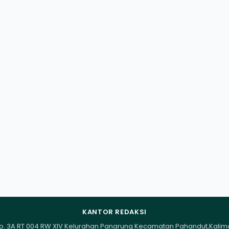
KANTOR REDAKSI
I No. 3A RT 004 RW XIV Kelurahan Panarung Kecamatan Pahandut,Kali