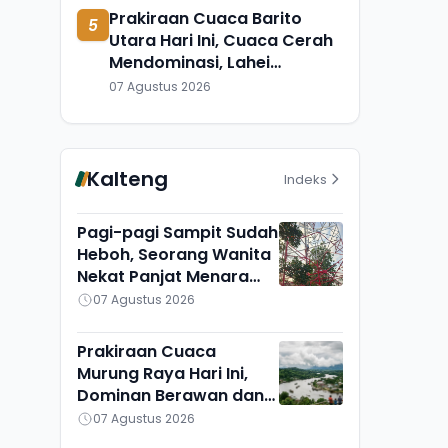
Prakiraan Cuaca Barito
5
Utara Hari Ini, Cuaca Cerah
Mendominasi, Lahei
Berbeda Sendiri
07 Agustus 2026
Kalteng
Indeks
Pagi-pagi Sampit Sudah
Heboh, Seorang Wanita
Nekat Panjat Menara
TVRI, Mau Apa?
07 Agustus 2026
Prakiraan Cuaca
Murung Raya Hari Ini,
Dominan Berawan dan
Cerah, Seribu Riam
07 Agustus 2026
Paling Adem