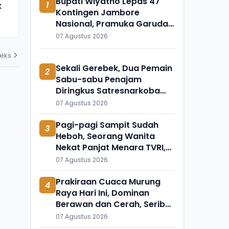
Bupati Wiyatno Lepas 47
1
k
Meninggal Mendadak, Ada
Ini Temuka
Kontingen Jambore
Apa?
Mengapung 
Nasional, Pramuka Garuda
31 Juli 2026
31 Juli 2026
Turut Dilantik
07 Agustus 2026
deks
Sekali Gerebek, Dua Pemain
2
Sabu-sabu Penajam
Diringkus Satresnarkoba
Polres PPU
07 Agustus 2026
Pagi-pagi Sampit Sudah
3
Heboh, Seorang Wanita
Nekat Panjat Menara TVRI,
Mau Apa?
07 Agustus 2026
Prakiraan Cuaca Murung
4
Raya Hari Ini, Dominan
Berawan dan Cerah, Seribu
Riam Paling Adem
07 Agustus 2026