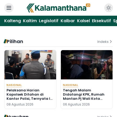
Kalteng
Kaltim
Legislatif
Kalbar
Kalsel
Eksekutif
S
Pilihan
Indeks
NASIONAL
NASIONAL
Pelaksana Harian
Tengah Malam
Kapolsek Ditahan di
Didatangi KPK, Rumah
Kantor Polisi, Ternyata Ini
Mantan Pj Wali Kota
Penyebabnya
Digeledah, Empat Koper
08 Agustus 2026
06 Agustus 2026
Dibawa
Nunukan