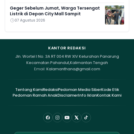
Geger Sebelum Jumat, Warga Tersengat
Listrik di Depan City Mall Sampit
07 Agustus 2026
KANTOR REDAKSI
Jln. Wortel I No. 3A RT 004 RW XIV Kelurahan Panarung
Kecamatan Pahandut,Kalimantan Tengah
Email:
Kalamanthana@gmail.com
Tentang Kami
Redaksi
Pedoman Media Siber
Kode Etik
Pedoman Ramah Anak
Disclaimer
Info Iklan
Kontak Kami