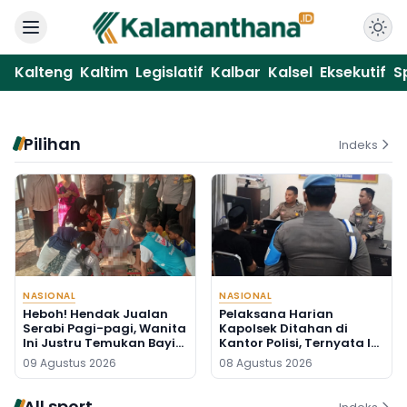
Kalteng
Kaltim
Legislatif
Kalbar
Kalsel
Eksekutif
S
Pilihan
Indeks
NASIONAL
NASIONAL
Heboh! Hendak Jualan
Pelaksana Harian
Serabi Pagi-pagi, Wanita
Kapolsek Ditahan di
Ini Justru Temukan Bayi
Kantor Polisi, Ternyata Ini
Baru Lahir di Pos Kamling
Penyebabnya
09 Agustus 2026
08 Agustus 2026
All sport