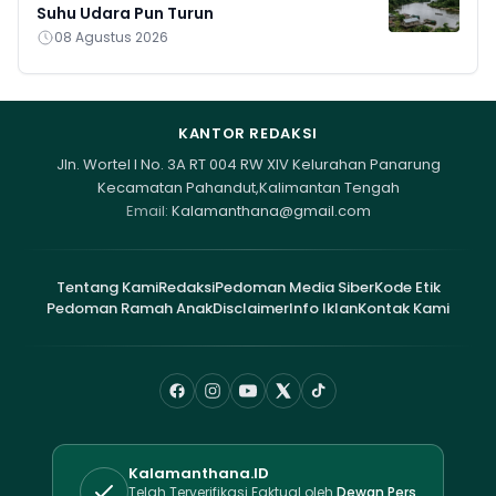
Suhu Udara Pun Turun
08 Agustus 2026
KANTOR REDAKSI
Jln. Wortel I No. 3A RT 004 RW XIV Kelurahan Panarung
Kecamatan Pahandut,Kalimantan Tengah
Email:
Kalamanthana@gmail.com
Tentang Kami
Redaksi
Pedoman Media Siber
Kode Etik
Pedoman Ramah Anak
Disclaimer
Info Iklan
Kontak Kami
Kalamanthana.ID
Telah Terverifikasi Faktual oleh
Dewan Pers