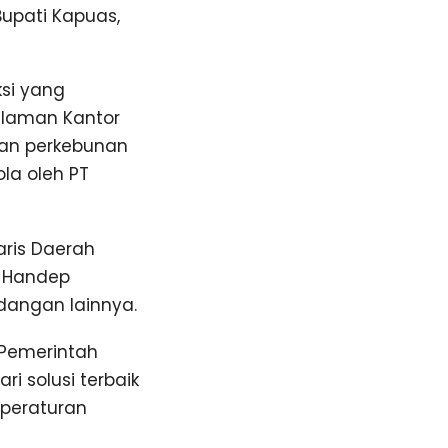
Bupati Kapuas,
ksi yang
alaman Kantor
han perkebunan
ola oleh PT
aris Daerah
i Handep
ndangan lainnya.
 Pemerintah
i solusi terbaik
 peraturan