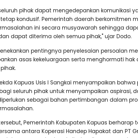
seluruh pihak dapat mengedepankan komunikasi y
 tetap kondusif. Pemerintah daerah berkomitmen m
ermasalahan ini secara musyawarah sehingga dap
 dan dapat diterima oleh semua pihak," ujar Dodo.
a menekankan pentingnya penyelesaian persoalan m
nkan asas kekeluargaan serta menghormati hak 
pihak.
Sekda Kapuas Usis I Sangkai menyampaikan bahwa 
agi seluruh pihak untuk menyampaikan aspirasi, d
diperlukan sebagai bahan pertimbangan dalam pro
ermasalahan.
 tersebut, Pemerintah Kabupaten Kapuas berharap t
rsama antara Koperasi Handep Hapakat dan PT Gra