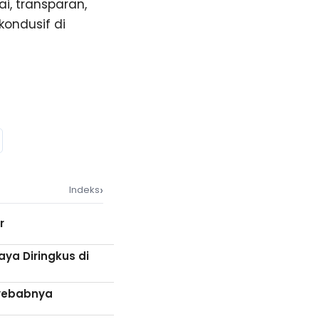
, transparan,
kondusif di
›
Indeks
r
ya Diringkus di
nyebabnya