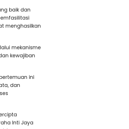
ang baik dan
emfasilitasi
at menghasilkan
elalui mekanisme
dan kewajiban
pertemuan ini
ata, dan
ses
ercipta
ha Inti Jaya