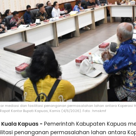
r mediasi dan fasilitasi penanganan permasalahan lahan antara Koperasi 
 Rapat Kantor Bupati Kapuas, Kamis (4/6/2026). Foto : hmskmf
Kuala Kapuas -
Pemerintah Kabupaten Kapuas me
ilitasi penanganan permasalahan lahan antara Ko