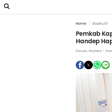
Home
Eksekutif
Pemkab Kapu
Handep Hapa
Penulis:
Redaksi
•
Kam