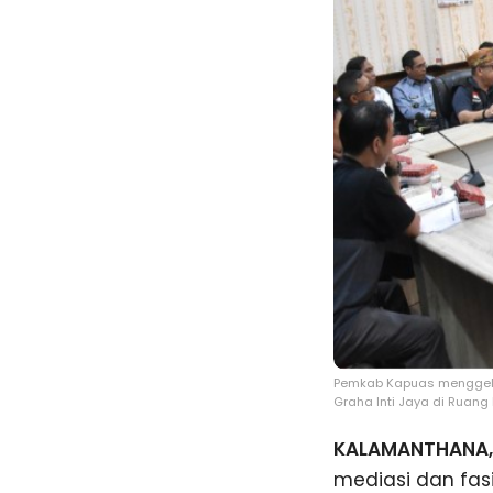
Pemkab Kapuas menggela
Graha Inti Jaya di Ruang
KALAMANTHANA, 
mediasi dan fas