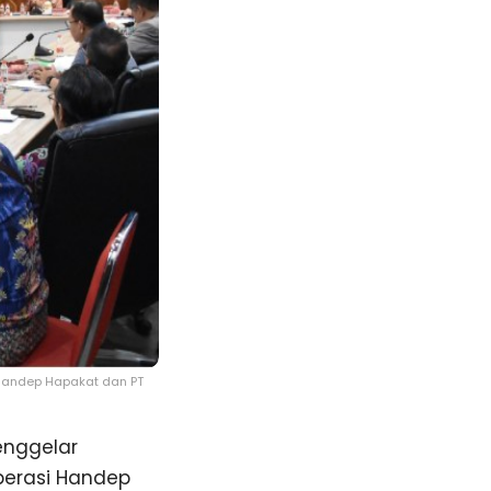
Handep Hapakat dan PT
nggelar
perasi Handep