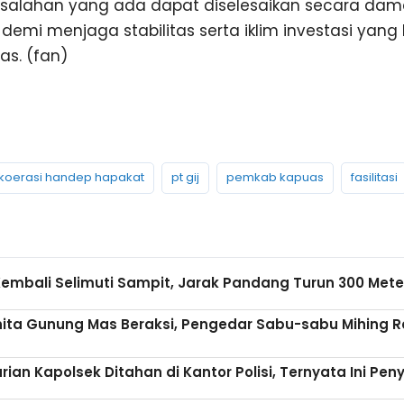
alahan yang ada dapat diselesaikan secara damai
demi menjaga stabilitas serta iklim investasi yang 
s. (fan)
koerasi handep hapakat
pt gij
pemkab kapuas
fasilitasi
embali Selimuti Sampit, Jarak Pandang Turun 300 Mete
ita Gunung Mas Beraksi, Pengedar Sabu-sabu Mihing Ra
ian Kapolsek Ditahan di Kantor Polisi, Ternyata Ini Pe