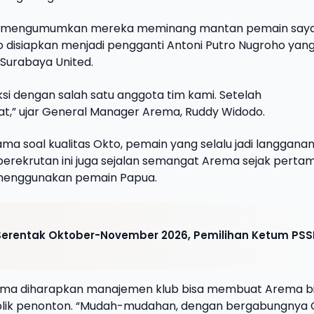
ng mengumumkan mereka meminang mantan pemain say
to disiapkan menjadi pengganti Antoni Putro Nugroho yan
Surabaya United.
si dengan salah satu anggota tim kami. Setelah
at,” ujar General Manager Arema, Ruddy Widodo.
ama soal kualitas Okto, pemain yang selalu jadi langganan
u, perekrutan ini juga sejalan semangat Arema sejak perta
l, menggunakan pemain Papua.
i Serentak Oktober-November 2026, Pemilihan Ketum PSS
ema diharapkan manajemen klub bisa membuat Arema b
ublik penonton. “Mudah-mudahan, dengan bergabungnya 