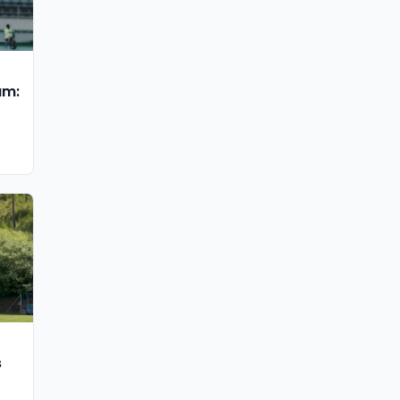
am:
s