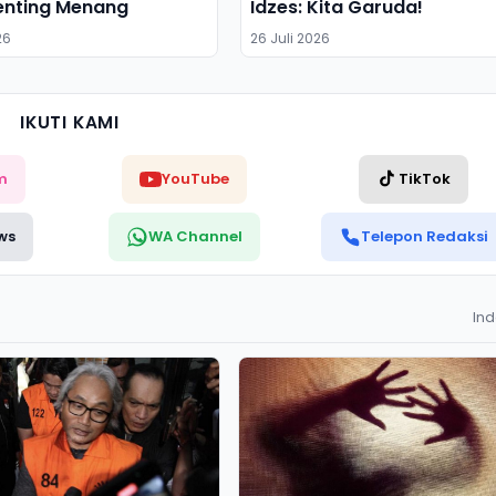
enting Menang
Idzes: Kita Garuda!
26
26 Juli 2026
IKUTI KAMI
m
YouTube
TikTok
ws
WA Channel
Telepon Redaksi
In