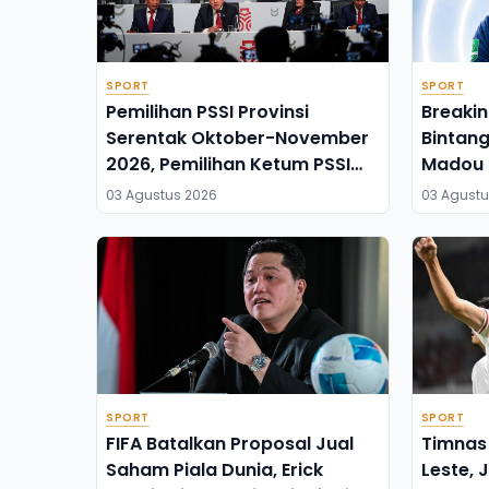
SPORT
SPORT
Pemilihan PSSI Provinsi
Breaki
Serentak Oktober-November
Bintan
2026, Pemilihan Ketum PSSI
Madou 
Juli 2027
Isen Mu
03 Agustus 2026
03 Agustu
SPORT
SPORT
FIFA Batalkan Proposal Jual
Timnas 
Saham Piala Dunia, Erick
Leste, 