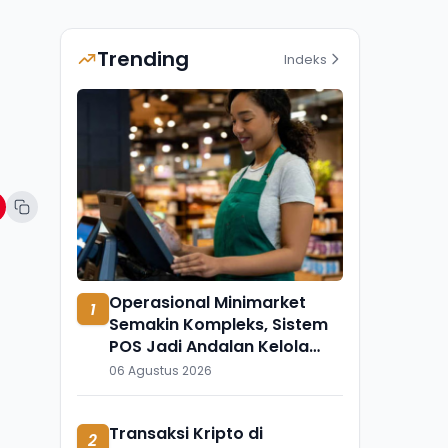
Trending
Indeks
Operasional Minimarket
1
Semakin Kompleks, Sistem
POS Jadi Andalan Kelola
Transaksi dan Stok
06 Agustus 2026
Transaksi Kripto di
2