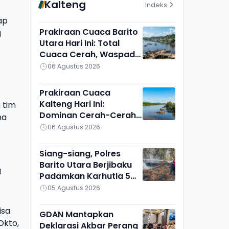
Kalteng
Indeks
ap
Prakiraan Cuaca Barito
g
Utara Hari Ini: Total
Cuaca Cerah, Waspadai
Munculnya Titik Api
06 Agustus 2026
Prakiraan Cuaca
Kalteng Hari Ini:
 tim
Dominan Cerah-Cerah
ma
Berawan, Gunung Mas
06 Agustus 2026
Lain Sendiri
Siang-siang, Polres
Barito Utara Berjibaku
I
Padamkan Karhutla 5
Hektare di Bintang
05 Agustus 2026
Ninggi I
isa
GDAN Mantapkan
Okto,
Deklarasi Akbar Perang