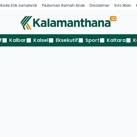
Kode Etik Jurnalistik
Pedoman Ramah Anak
Disclaimer
Info Iklan
f
Kalbar
Kalsel
Eksekutif
Sport
Kaltara
K