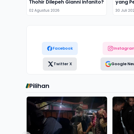
Thohir Dilepeh Gianni Infanito?
yang P
02 Agustus 2026
30 Juli 20
Facebook
Instagra
Twitter X
Google Ne
Pilihan