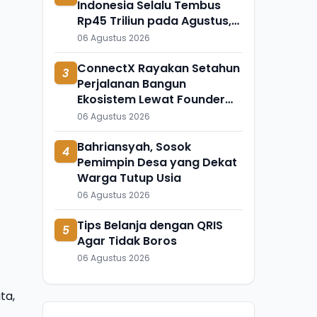
Indonesia Selalu Tembus
Rp45 Triliun pada Agustus,
Apa Penyebabnya?
06 Agustus 2026
ConnectX Rayakan Setahun
3
Perjalanan Bangun
Ekosistem Lewat Founder
dan Builder Summit 2026
06 Agustus 2026
Bahriansyah, Sosok
4
Pemimpin Desa yang Dekat
Warga Tutup Usia
06 Agustus 2026
Tips Belanja dengan QRIS
5
Agar Tidak Boros
06 Agustus 2026
ta,