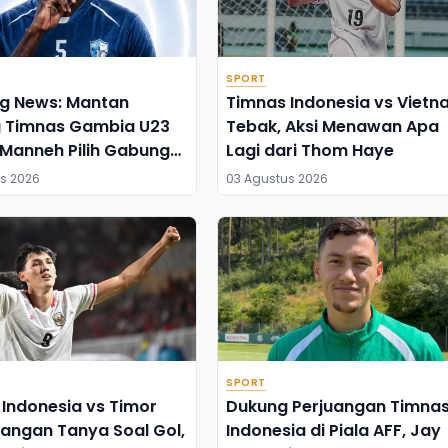
SPORT
ng News: Mantan
Timnas Indonesia vs Vietn
g Timnas Gambia U23
Tebak, Aksi Menawan Apa
Manneh Pilih Gabung
Lagi dari Thom Haye
lang FC
s 2026
03 Agustus 2026
SPORT
Indonesia vs Timor
Dukung Perjuangan Timna
Jangan Tanya Soal Gol,
Indonesia di Piala AFF, Jay