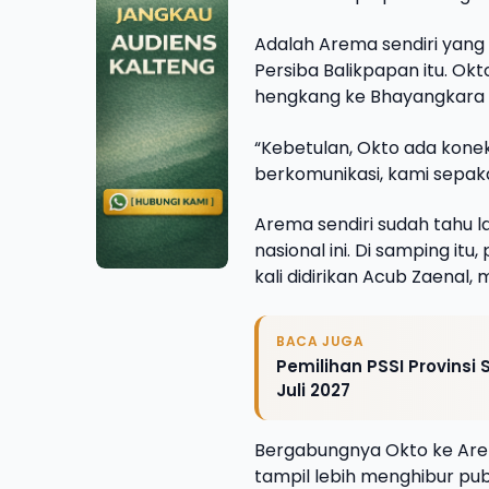
Adalah Arema sendiri ya
Persiba Balikpapan itu. Ok
hengkang ke Bhayangkara 
“Kebetulan, Okto ada konek
berkomunikasi, kami sepak
Arema sendiri sudah tahu l
nasional ini. Di samping it
kali didirikan Acub Zaena
BACA JUGA
Pemilihan PSSI Provins
Juli 2027
Bergabungnya Okto ke Ar
tampil lebih menghibur p