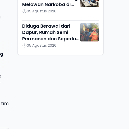
Melawan Narkoba di
Kalteng
05 Agustus 2026
a
Diduga Berawal dari
Dapur, Rumah Semi
Permanen dan Sepeda
Motor di Ketapang
05 Agustus 2026
Ludes Terbakar
ng
s
p
 tim