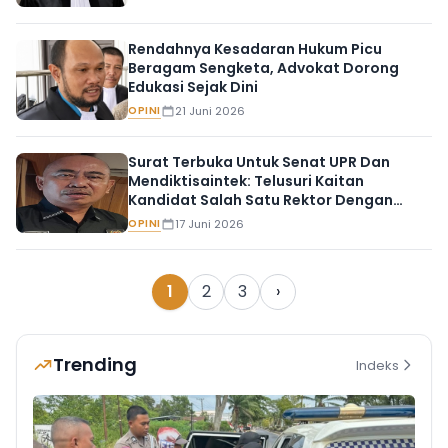
Rendahnya Kesadaran Hukum Picu
Beragam Sengketa, Advokat Dorong
Edukasi Sejak Dini
OPINI
21 Juni 2026
Surat Terbuka Untuk Senat UPR Dan
Mendiktisaintek: Telusuri Kaitan
Kandidat Salah Satu Rektor Dengan
Dicabutnya Hasil Survei Pemilihan Rektor
OPINI
17 Juni 2026
!
1
2
3
›
Trending
Indeks