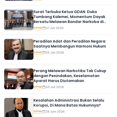
Surat Terbuka Ketua GDAN: Duka
Tumbang Kalemei, Momentum Dayak
Bersatu Melawan Bandar Narkoba di
Bumi Tambun Bungai
OPINI
07 Juli 2026
Peradilan Adat dan Peradilan Negara:
Saatnya Membangun Harmoni Hukum
OPINI
05 Juli 2026
Perang Melawan Narkotika Tak Cukup
dengan Penindakan, Keselamatan
Aparat Harus Diutamakan
OPINI
03 Juli 2026
Kesalahan Administrasi Bukan Selalu
Korupsi, Di Mana Batas Hukumnya?
OPINI
28 Juni 2026