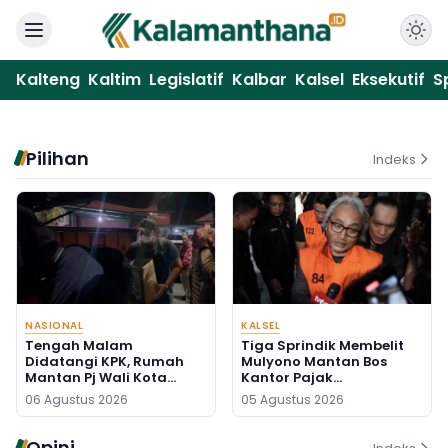
Kalteng
Kaltim
Legislatif
Kalbar
Kalsel
Eksekutif
S
Pilihan
Indeks
NASIONAL
KALSEL
Tengah Malam
Tiga Sprindik Membelit
Didatangi KPK, Rumah
Mulyono Mantan Bos
Mantan Pj Wali Kota
Kantor Pajak
Digeledah, Empat Koper
Banjarmasin
06 Agustus 2026
05 Agustus 2026
Dibawa
Opini