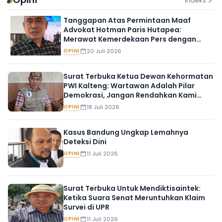
Indeks
Tanggapan Atas Permintaan Maaf
Advokat Hotman Paris Hutapea:
Merawat Kemerdekaan Pers dengan
Komunikasi Bermartabat
OPINI
20 Juli 2026
Surat Terbuka Ketua Dewan Kehormatan
PWI Kalteng: Wartawan Adalah Pilar
Demokrasi, Jangan Rendahkan Kami
Dengan Intimidasi Verbal
OPINI
18 Juli 2026
Kasus Bandung Ungkap Lemahnya
Deteksi Dini
OPINI
11 Juli 2026
Surat Terbuka Untuk Mendiktisaintek:
Ketika Suara Senat Meruntuhkan Klaim
Survei di UPR
OPINI
11 Juli 2026