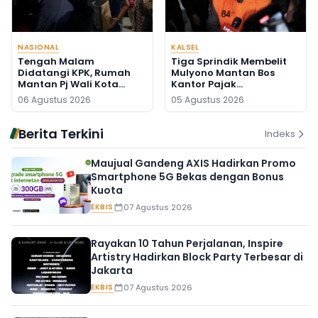
NASIONAL
KALSEL
Tengah Malam
Tiga Sprindik Membelit
Didatangi KPK, Rumah
Mulyono Mantan Bos
Mantan Pj Wali Kota
Kantor Pajak
Digeledah, Empat Koper
Banjarmasin
06 Agustus 2026
05 Agustus 2026
Dibawa
Berita Terkini
Indeks
Maujual Gandeng AXIS Hadirkan Promo
Smartphone 5G Bekas dengan Bonus
Kuota
EKBIS
07 Agustus 2026
Rayakan 10 Tahun Perjalanan, Inspire
Artistry Hadirkan Block Party Terbesar di
Jakarta
EKBIS
07 Agustus 2026