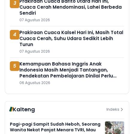
Prakiraan Cuaca Barito Utara Hari Ini,
3
Cuaca Cerah Mendominasi, Lahei Berbeda
Sendiri
07 Agustus 2026
Prakiraan Cuaca Kalsel Hari Ini, Masih Total
4
Cuaca Cerah, Suhu Udara Sedikit Lebih
Turun
07 Agustus 2026
Kemampuan Bahasa Inggris Anak
5
Indonesia Masih Menjadi Tantangan,
Pendekatan Pembelajaran Dinilai Perlu
Berubah
06 Agustus 2026
Kalteng
Indeks
Pagi-pagi Sampit Sudah Heboh, Seorang
Wanita Nekat Panjat Menara TVRI, Mau