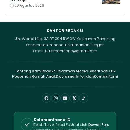
06 Agustus 2026
KANTOR REDAKSI
Jln. Wortel I No. 3A RT 004 RW XIV Kelurahan Panarung
Kecamatan Pahandut,Kalimantan Tengah
Email:
Kalamanthana@gmail.com
Tentang Kami
Redaksi
Pedoman Media Siber
Kode Etik
Pedoman Ramah Anak
Disclaimer
Info Iklan
Kontak Kami
Kalamanthana.ID
Telah Terverifikasi Faktual oleh
Dewan Pers
Sertifikat No. 525/DP-Verifikasi/K/XII/2025