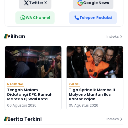
Twitter X
Google News
WA Channel
Telepon Redaksi
Pilihan
Indeks
NASIONAL
KALSEL
Tengah Malam
Tiga Sprindik Membelit
Didatangi KPK, Rumah
Mulyono Mantan Bos
Mantan Pj Wali Kota
Kantor Pajak
Digeledah, Empat Koper
Banjarmasin
06 Agustus 2026
05 Agustus 2026
Dibawa
Berita Terkini
Indeks