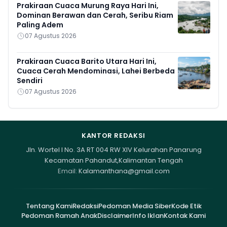
Prakiraan Cuaca Murung Raya Hari Ini,
Dominan Berawan dan Cerah, Seribu Riam
Paling Adem
07 Agustus 2026
Prakiraan Cuaca Barito Utara Hari Ini,
Cuaca Cerah Mendominasi, Lahei Berbeda
Sendiri
07 Agustus 2026
KANTOR REDAKSI
Jln. Wortel I No. 3A RT 004 RW XIV Kelurahan Panarung
Kecamatan Pahandut,Kalimantan Tengah
Email:
Kalamanthana@gmail.com
Tentang Kami
Redaksi
Pedoman Media Siber
Kode Etik
Pedoman Ramah Anak
Disclaimer
Info Iklan
Kontak Kami