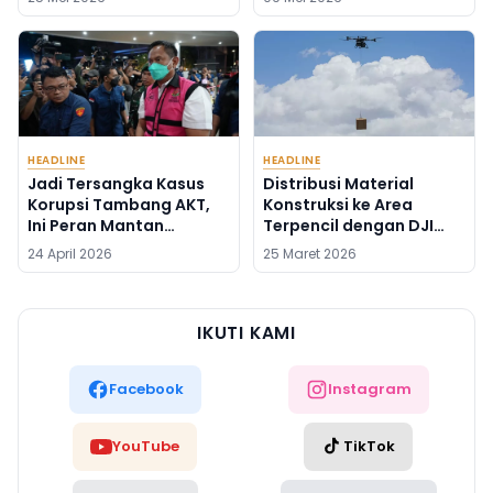
HEADLINE
HEADLINE
Jadi Tersangka Kasus
Distribusi Material
Korupsi Tambang AKT,
Konstruksi ke Area
Ini Peran Mantan
Terpencil dengan DJI
Syahbandar Rangga
FlyCart 100
24 April 2026
25 Maret 2026
Ilung
IKUTI KAMI
Facebook
Instagram
YouTube
TikTok