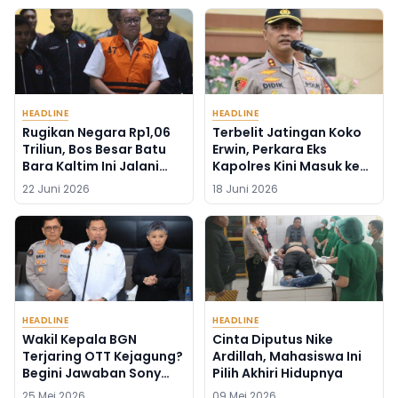
HEADLINE
HEADLINE
Rugikan Negara Rp1,06
Terbelit Jatingan Koko
Triliun, Bos Besar Batu
Erwin, Perkara Eks
Bara Kaltim Ini Jalani
Kapolres Kini Masuk ke
Sidang Vonis Hari Ini
Kejaksaan Tinggi
22 Juni 2026
18 Juni 2026
HEADLINE
HEADLINE
Wakil Kepala BGN
Cinta Diputus Nike
Terjaring OTT Kejagung?
Ardillah, Mahasiswa Ini
Begini Jawaban Sony
Pilih Akhiri Hidupnya
Sonjaya
25 Mei 2026
09 Mei 2026