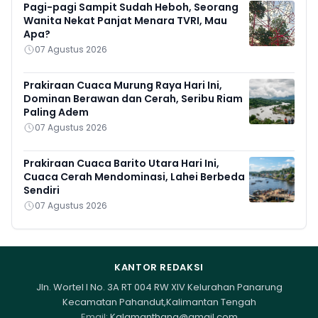
Pagi-pagi Sampit Sudah Heboh, Seorang
Wanita Nekat Panjat Menara TVRI, Mau
Apa?
07 Agustus 2026
Prakiraan Cuaca Murung Raya Hari Ini,
Dominan Berawan dan Cerah, Seribu Riam
Paling Adem
07 Agustus 2026
Prakiraan Cuaca Barito Utara Hari Ini,
Cuaca Cerah Mendominasi, Lahei Berbeda
Sendiri
07 Agustus 2026
KANTOR REDAKSI
Jln. Wortel I No. 3A RT 004 RW XIV Kelurahan Panarung
Kecamatan Pahandut,Kalimantan Tengah
Email:
Kalamanthana@gmail.com