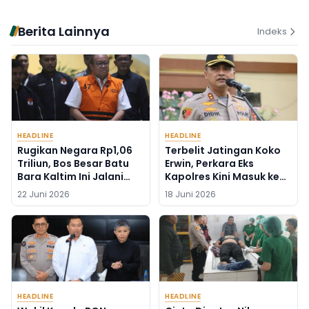
Berita Lainnya
Indeks
HEADLINE
HEADLINE
Rugikan Negara Rp1,06
Terbelit Jatingan Koko
Triliun, Bos Besar Batu
Erwin, Perkara Eks
Bara Kaltim Ini Jalani
Kapolres Kini Masuk ke
Sidang Vonis Hari Ini
Kejaksaan Tinggi
22 Juni 2026
18 Juni 2026
HEADLINE
HEADLINE