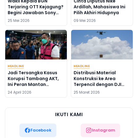
Wakil Kepala BGN
Cinta Diputus Nike
Terjaring OTT Kejagung?
Ardillah, Mahasiswa Ini
Begini Jawaban Sony
Pilih Akhiri Hidupnya
Sonjaya
25 Mei 2026
09 Mei 2026
HEADLINE
HEADLINE
Jadi Tersangka Kasus
Distribusi Material
Korupsi Tambang AKT,
Konstruksi ke Area
Ini Peran Mantan
Terpencil dengan DJI
Syahbandar Rangga
FlyCart 100
24 April 2026
25 Maret 2026
Ilung
IKUTI KAMI
Facebook
Instagram