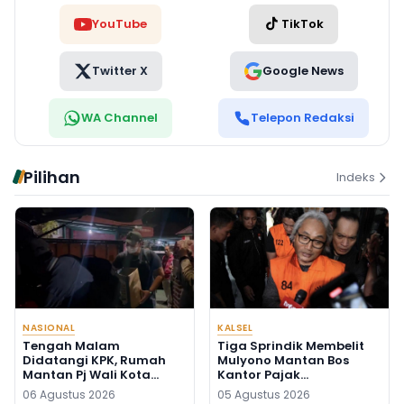
YouTube
TikTok
Twitter X
Google News
WA Channel
Telepon Redaksi
Pilihan
Indeks
NASIONAL
KALSEL
Tengah Malam
Tiga Sprindik Membelit
Didatangi KPK, Rumah
Mulyono Mantan Bos
Mantan Pj Wali Kota
Kantor Pajak
Digeledah, Empat Koper
Banjarmasin
06 Agustus 2026
05 Agustus 2026
Dibawa