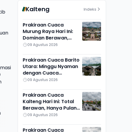
Kalteng
Indeks
tib
Prakiraan Cuaca
Murung Raya Hari Ini:
huan
Dominan Berawan,
Cukup Adem di Seribu
09 Agustus 2026
Riam dan Uut Murung
Prakiraan Cuaca Barito
Utara: Minggu Nyaman
rmasi
dengan Cuaca
0
Berawan, Montallat
09 Agustus 2026
n
Paling Panas
Prakiraan Cuaca
Kalteng Hari Ini: Total
Berawan, Hanya Pulang
s
Pisau yang Berbeda
09 Agustus 2026
Prakiraan Cuaca