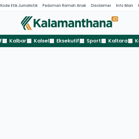
Kode Etik Jurnalistik
Pedoman Ramah Anak
Disclaimer
Info Iklan
f
Kalbar
Kalsel
Eksekutif
Sport
Kaltara
K