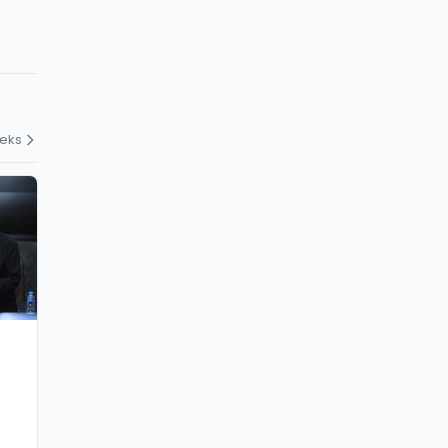
deks
g