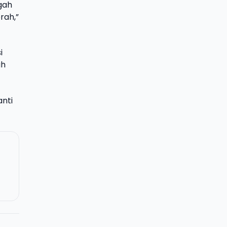
gah
rah,”
i
ah
anti