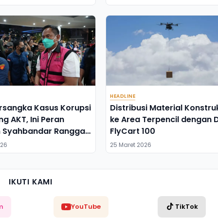
HEADLINE
rsangka Kasus Korupsi
Distribusi Material Konstru
 AKT, Ini Peran
ke Area Terpencil dengan 
 Syahbandar Rangga
FlyCart 100
026
25 Maret 2026
IKUTI KAMI
m
YouTube
TikTok