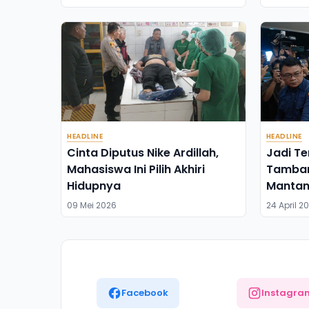
HEADLINE
HEADLINE
Cinta Diputus Nike Ardillah,
Jadi Te
Mahasiswa Ini Pilih Akhiri
Tambang
Hidupnya
Mantan
Ilung
09 Mei 2026
24 April 2
Facebook
Instagra