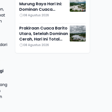
Murung Raya Hari Ini:
n,
Dominan Cuaca
Berawan, Suhu Udara
pat
08 Agustus 2026
Ikut Turun
n
Prakiraan Cuaca Barito
Utara, Setelah Dominan
Cerah, Hari Ini Total
dari
Berawan, Suhu Udara
08 Agustus 2026
Pun Turun
gi
yang
n
n