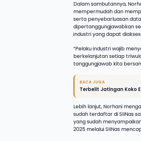
Dalam sambutannya, Norhan
mempermudah dan memperc
serta penyebarluasan data 
dipertanggungjawabkan s
industri yang dapat diaks
“Pelaku industri wajib me
berkelanjutan setiap triwul
tanggungjawab kita bersam
BACA JUGA
Terbelit Jatingan Koko E
Lebih lanjut, Norhani meng
sudah terdaftar di SIINas s
yang sudah menyampaikan l
2025 melalui SIINas mencapa