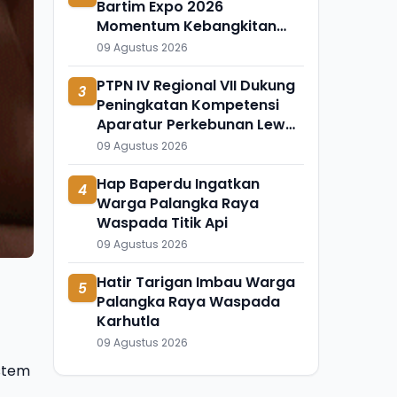
Bartim Expo 2026
Momentum Kebangkitan
Ekonomi Daerah
09 Agustus 2026
PTPN IV Regional VII Dukung
3
Peningkatan Kompetensi
Aparatur Perkebunan Lewat
Pelatihan di Way Kanan
09 Agustus 2026
Hap Baperdu Ingatkan
4
Warga Palangka Raya
Waspada Titik Api
09 Agustus 2026
Hatir Tarigan Imbau Warga
5
Palangka Raya Waspada
Karhutla
09 Agustus 2026
stem