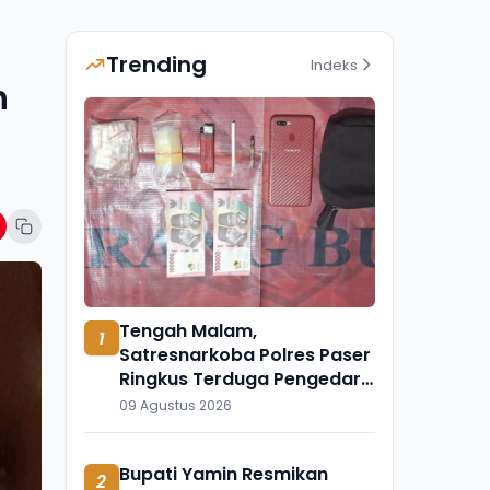
Trending
Indeks
h
Tengah Malam,
1
Satresnarkoba Polres Paser
Ringkus Terduga Pengedar
Sabu-sabu Tanah Grogot
09 Agustus 2026
Bupati Yamin Resmikan
2