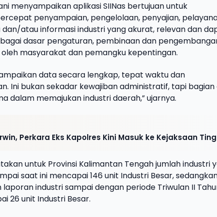
i menyampaikan aplikasi SIINas bertujuan untuk
epat penyampaian, pengelolaan, penyajian, pelayana
dan/atau informasi industri yang akurat, relevan dan da
ebagai dasar pengaturan, pembinaan dan pengembanga
es oleh masyarakat dan pemangku kepentingan.
nyampaikan data secara lengkap, tepat waktu dan
an. Ini bukan sekadar kewajiban administratif, tapi bagian 
a dalam memajukan industri daerah,” ujarnya.
rwin, Perkara Eks Kapolres Kini Masuk ke Kejaksaan Ting
atakan untuk Provinsi Kalimantan Tengah jumlah industri 
ampai saat ini mencapai 146 unit Industri Besar, sedangka
aporan industri sampai dengan periode Triwulan II Tahu
i 26 unit Industri Besar.