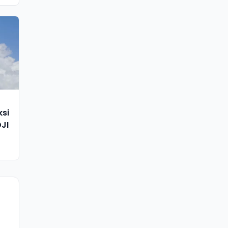
ksi
DJI