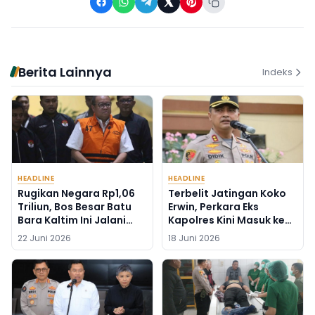
Berita Lainnya
Indeks
HEADLINE
HEADLINE
Rugikan Negara Rp1,06
Terbelit Jatingan Koko
Triliun, Bos Besar Batu
Erwin, Perkara Eks
Bara Kaltim Ini Jalani
Kapolres Kini Masuk ke
Sidang Vonis Hari Ini
Kejaksaan Tinggi
22 Juni 2026
18 Juni 2026