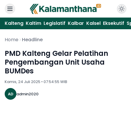
Kalteng
Kaltim
Legislatif
Kalbar
Kalsel
Eksekutif
S
Home
Headline
PMD Kalteng Gelar Pelatihan
Pengembangan Unit Usaha
BUMDes
Kamis, 24 Juli 2025 • 07:54:55 WIB
AD
admin2020