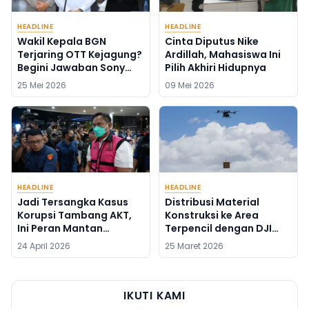
HEADLINE
HEADLINE
Wakil Kepala BGN
Cinta Diputus Nike
Terjaring OTT Kejagung?
Ardillah, Mahasiswa Ini
Begini Jawaban Sony
Pilih Akhiri Hidupnya
Sonjaya
25 Mei 2026
09 Mei 2026
HEADLINE
HEADLINE
Jadi Tersangka Kasus
Distribusi Material
Korupsi Tambang AKT,
Konstruksi ke Area
Ini Peran Mantan
Terpencil dengan DJI
Syahbandar Rangga
FlyCart 100
24 April 2026
25 Maret 2026
Ilung
IKUTI KAMI