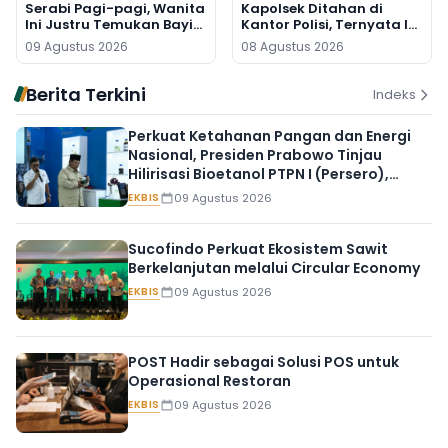
Serabi Pagi-pagi, Wanita
Kapolsek Ditahan di
Ini Justru Temukan Bayi
Kantor Polisi, Ternyata Ini
Baru Lahir di Pos Kamling
Penyebabnya
09 Agustus 2026
08 Agustus 2026
Berita Terkini
Indeks
Perkuat Ketahanan Pangan dan Energi
Nasional, Presiden Prabowo Tinjau
Hilirisasi Bioetanol PTPN I (Persero),
Subholding Perkebunan Nusantara
EKBIS
09 Agustus 2026
Sucofindo Perkuat Ekosistem Sawit
Berkelanjutan melalui Circular Economy
EKBIS
09 Agustus 2026
POST Hadir sebagai Solusi POS untuk
Operasional Restoran
EKBIS
09 Agustus 2026