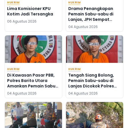
HUKRIM
HUKRIM
Lima Komisioner KPU
Drama Penangkapan
Kotim Jadi Tersangka
Pemain Sabu-sabu di
Lanjas, JPH Sempat
06 Agustus 2026
Buang Barang Bukti
04 Agustus 2026
HUKRIM
HUKRIM
Di Kawasan Pasar PBB,
Tengah Siang Bolong,
Polres Barito Utara
Pemain Sabu-sabu di
Amankan Pemain Sabu-
Lanjas Dicokok Polres
sabu, Barbuknya 10
Barito Utara
04 Agustus 2026
04 Agustus 2026
Gram