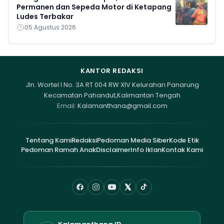
Permanen dan Sepeda Motor di Ketapang
Ludes Terbakar
05 Agustus 2026
KANTOR REDAKSI
Jln. Wortel I No. 3A RT 004 RW XIV Kelurahan Panarung
Kecamatan Pahandut,Kalimantan Tengah
Email:
Kalamanthana@gmail.com
Tentang Kami
Redaksi
Pedoman Media Siber
Kode Etik
Pedoman Ramah Anak
Disclaimer
Info Iklan
Kontak Kami