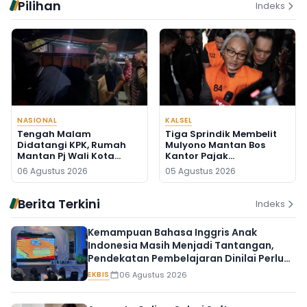
Pilihan
Indeks
NASIONAL
KALSEL
Tengah Malam
Tiga Sprindik Membelit
Didatangi KPK, Rumah
Mulyono Mantan Bos
Mantan Pj Wali Kota
Kantor Pajak
Digeledah, Empat Koper
Banjarmasin
06 Agustus 2026
05 Agustus 2026
Dibawa
Berita Terkini
Indeks
Kemampuan Bahasa Inggris Anak
Indonesia Masih Menjadi Tantangan,
Pendekatan Pembelajaran Dinilai Perlu
Berubah
EKBIS
06 Agustus 2026