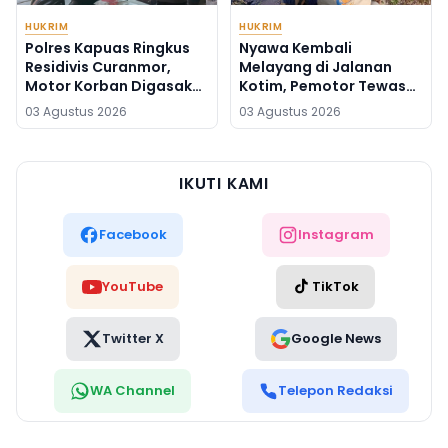
HUKRIM
HUKRIM
Polres Kapuas Ringkus
Nyawa Kembali
Residivis Curanmor,
Melayang di Jalanan
Motor Korban Digasak
Kotim, Pemotor Tewas
Saat Terlelap
Setelah Tabrakan
03 Agustus 2026
03 Agustus 2026
dengan Pikap
IKUTI KAMI
Facebook
Instagram
YouTube
TikTok
Twitter X
Google News
WA Channel
Telepon Redaksi