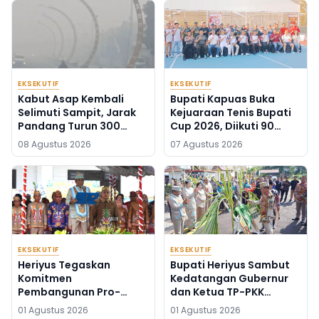
EKSEKUTIF
EKSEKUTIF
Kabut Asap Kembali
Bupati Kapuas Buka
Selimuti Sampit, Jarak
Kejuaraan Tenis Bupati
Pandang Turun 300
Cup 2026, Diikuti 90
Meter
Atlet Kalteng dan Kalsel
08 Agustus 2026
07 Agustus 2026
EKSEKUTIF
EKSEKUTIF
Heriyus Tegaskan
Bupati Heriyus Sambut
Komitmen
Kedatangan Gubernur
Pembangunan Pro-
dan Ketua TP-PKK
Rakyat di HUT ke-24
Kalteng
01 Agustus 2026
01 Agustus 2026