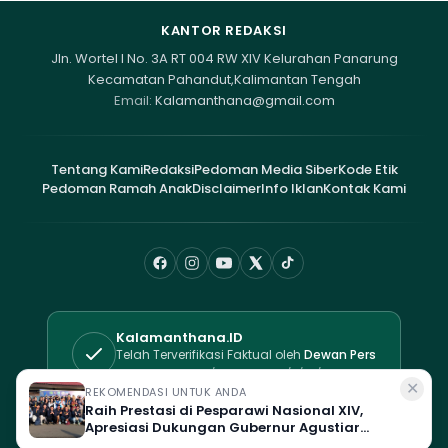
KANTOR REDAKSI
Jln. Wortel I No. 3A RT 004 RW XIV Kelurahan Panarung
Kecamatan Pahandut,Kalimantan Tengah
Email:
Kalamanthana@gmail.com
Tentang Kami
Redaksi
Pedoman Media Siber
Kode Etik
Pedoman Ramah Anak
Disclaimer
Info Iklan
Kontak Kami
Kalamanthana.ID
Telah Terverifikasi Faktual oleh
Dewan Pers
Sertifikat No. 525/DP-Verifikasi/K/XII/2025
✕
REKOMENDASI UNTUK ANDA
Raih Prestasi di Pesparawi Nasional XIV,
Kalamanthana.id - Suara Kalimantan, Untuk Indonesia © 2019.
Apresiasi Dukungan Gubernur Agustiar
All rights reserved.
Sabran