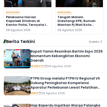
NASIONAL
NASIONAL
Pelaksana Harian
Tengah Malam
Kapolsek Ditahan di
Didatangi KPK, Rumah
Kantor Polisi, Ternyata Ini
Mantan Pj Wali Kota
Penyebabnya
Digeledah, Empat Koper
08 Agustus 2026
06 Agustus 2026
Dibawa
Berita Terkini
Indeks
Bupati Yamin Resmikan Bartim Expo 2026
Momentum Kebangkitan Ekonomi
Daerah
EKSEKUTIF
09 Agustus 2026
PTPN Group melalui PTPN IV Regional VII
Dukung Peningkatan Kompetensi
Aparatur Perkebunan Lewat Pelatihan
Avenza Maps di Way Kanan
EKBIS
09 Agustus 2026
Hap Baperdu Ingatkan Warga Palangka