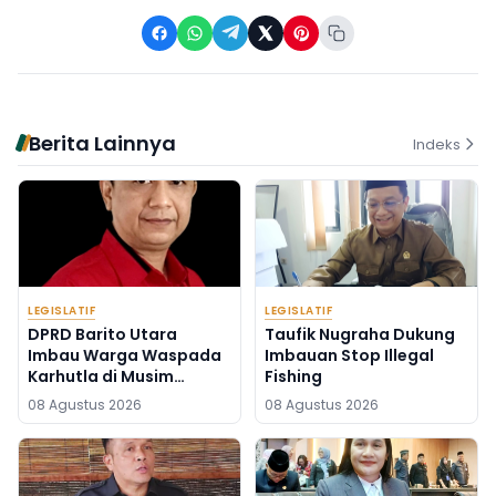
Berita Lainnya
Indeks
LEGISLATIF
LEGISLATIF
DPRD Barito Utara
Taufik Nugraha Dukung
Imbau Warga Waspada
Imbauan Stop Illegal
Karhutla di Musim
Fishing
Kemarau
08 Agustus 2026
08 Agustus 2026