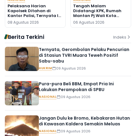
Pelaksana Harian
Tengah Malam
Kapolsek Ditahan di
Didatangi KPK, Rumah
Kantor Polisi, Ternyata Ini
Mantan Pj Wali Kota
Penyebabnya
Digeledah, Empat Koper
08 Agustus 2026
06 Agustus 2026
Dibawa
Berita Terkini
Indeks
Ternyata, Gerombolan Pelaku Pencurian
di Stasiun TVRI Muara Teweh Positif
Sabu-sabu
HUKRIM
09 Agustus 2026
Pura-pura Beli BBM, Empat Pria Ini
Lakukan Perampokan di SPBU
NASIONAL
09 Agustus 2026
Jangan Dulu ke Bromo, Kebakaran Hutan
di Kawasan Kaldera Semakin Meluas
NASIONAL
09 Agustus 2026