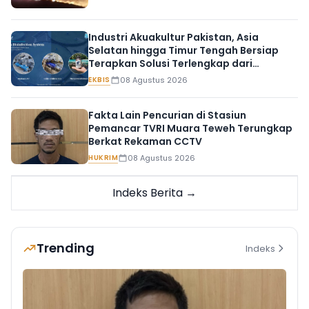
Industri Akuakultur Pakistan, Asia
Selatan hingga Timur Tengah Bersiap
Terapkan Solusi Terlengkap dari
Indonesia
EKBIS
08 Agustus 2026
Fakta Lain Pencurian di Stasiun
Pemancar TVRI Muara Teweh Terungkap
Berkat Rekaman CCTV
HUKRIM
08 Agustus 2026
Indeks Berita →
Trending
Indeks