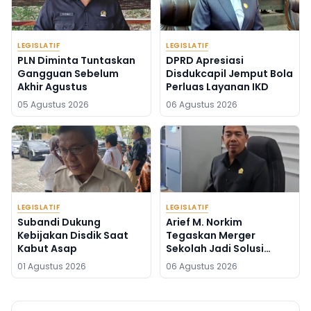
LEGISLATIF
LEGISLATIF
PLN Diminta Tuntaskan
DPRD Apresiasi
Gangguan Sebelum
Disdukcapil Jemput Bola
Akhir Agustus
Perluas Layanan IKD
05 Agustus 2026
06 Agustus 2026
LEGISLATIF
LEGISLATIF
Subandi Dukung
Arief M. Norkim
Kebijakan Disdik Saat
Tegaskan Merger
Kabut Asap
Sekolah Jadi Solusi
Kekurangan Guru
01 Agustus 2026
06 Agustus 2026