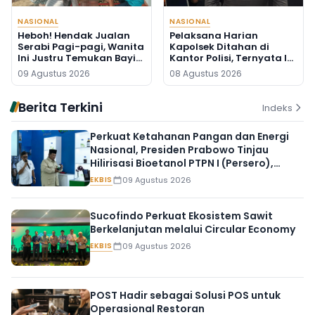
NASIONAL
NASIONAL
Heboh! Hendak Jualan
Pelaksana Harian
Serabi Pagi-pagi, Wanita
Kapolsek Ditahan di
Ini Justru Temukan Bayi
Kantor Polisi, Ternyata Ini
Baru Lahir di Pos Kamling
Penyebabnya
09 Agustus 2026
08 Agustus 2026
Berita Terkini
Indeks
Perkuat Ketahanan Pangan dan Energi
Nasional, Presiden Prabowo Tinjau
Hilirisasi Bioetanol PTPN I (Persero),
Subholding Perkebunan Nusantara
EKBIS
09 Agustus 2026
Sucofindo Perkuat Ekosistem Sawit
Berkelanjutan melalui Circular Economy
EKBIS
09 Agustus 2026
POST Hadir sebagai Solusi POS untuk
Operasional Restoran