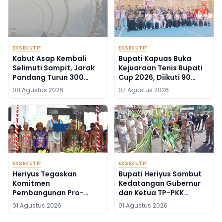
EKSEKUTIF
EKSEKUTIF
Kabut Asap Kembali
Bupati Kapuas Buka
Selimuti Sampit, Jarak
Kejuaraan Tenis Bupati
Pandang Turun 300
Cup 2026, Diikuti 90
Meter
Atlet Kalteng dan Kalsel
08 Agustus 2026
07 Agustus 2026
EKSEKUTIF
EKSEKUTIF
Heriyus Tegaskan
Bupati Heriyus Sambut
Komitmen
Kedatangan Gubernur
Pembangunan Pro-
dan Ketua TP-PKK
Rakyat di HUT ke-24
Kalteng
01 Agustus 2026
01 Agustus 2026
Murung Raya