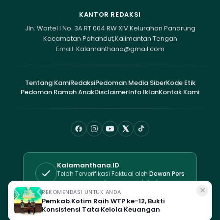
KANTOR REDAKSI
Jln. Wortel I No. 3A RT 004 RW XIV Kelurahan Panarung
Kecamatan Pahandut,Kalimantan Tengah
Email:
Kalamanthana@gmail.com
Tentang Kami
Redaksi
Pedoman Media Siber
Kode Etik
Pedoman Ramah Anak
Disclaimer
Info Iklan
Kontak Kami
Kalamanthana.ID
Telah Terverifikasi Faktual oleh
Dewan Pers
Sertifikat No. 525/DP-Verifikasi/K/XII/2025
✕
REKOMENDASI UNTUK ANDA
Pemkab Kotim Raih WTP ke-12, Bukti
Kalamanthana.id - Suara Kalimantan, Untuk Indonesia © 2019.
Konsistensi Tata Kelola Keuangan
All rights reserved.