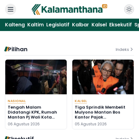
Kalteng
Kaltim
Legislatif
Kalbar
Kalsel
Eksekutif
S
Pilihan
Indeks
NASIONAL
KALSEL
Tengah Malam
Tiga Sprindik Membelit
Didatangi KPK, Rumah
Mulyono Mantan Bos
Mantan Pj Wali Kota
Kantor Pajak
Digeledah, Empat Koper
Banjarmasin
06 Agustus 2026
05 Agustus 2026
Dibawa
Eksekutif