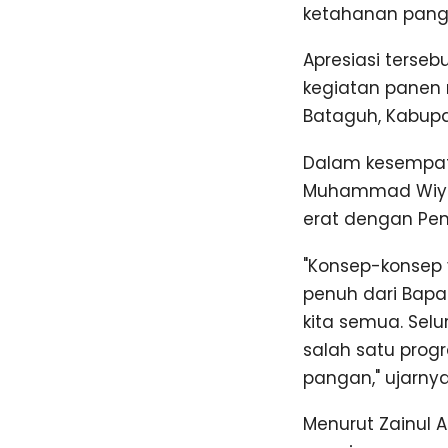
ketahanan panga
Apresiasi terse
kegiatan panen 
Bataguh, Kabupa
Dalam kesempat
Muhammad Wiyat
erat dengan Pem
"Konsep-konsep 
penuh dari Bapa
kita semua. Sel
salah satu prog
pangan," ujarnya
Menurut Zainul 