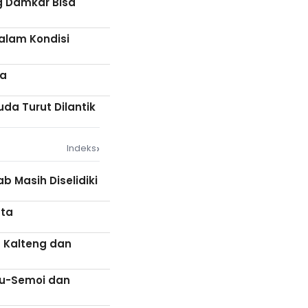
ng Damkar Bisa
alam Kondisi
wa
da Turut Dilantik
›
Indeks
 Masih Diselidiki
uta
t Kalteng dan
ku-Semoi dan