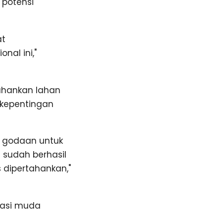
potensi
at
al ini,"
ahankan lahan
 kepentingan
i godaan untuk
 sudah berhasil
s dipertahankan,"
rasi muda