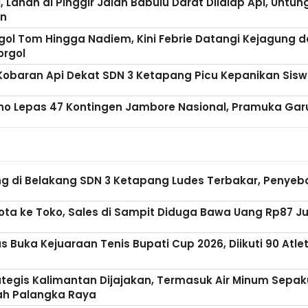
 Lahan di Pinggir Jalan Babulu Darat Dilalap Api, Untu
n
ol Tom Hingga Nadiem, Kini Febrie Datangi Kejagung d
orgol
Kobaran Api Dekat SDN 3 Ketapang Picu Kepanikan Sis
no Lepas 47 Kontingen Jambore Nasional, Pramuka Garu
 di Belakang SDN 3 Ketapang Ludes Terbakar, Penyebab
Nota ke Toko, Sales di Sampit Diduga Bawa Uang Rp87 J
 Buka Kejuaraan Tenis Bupati Cup 2026, Diikuti 90 Atle
rategis Kalimantan Dijajakan, Termasuk Air Minum Sepa
ah Palangka Raya