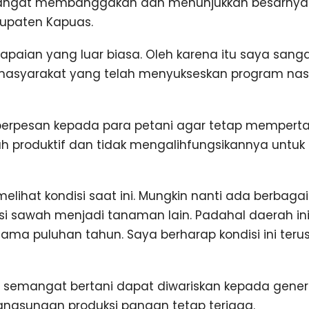
angat membanggakan dan menunjukkan besarnya 
bupaten Kapuas.
apaian yang luar biasa. Oleh karena itu saya sang
asyarakat yang telah menyukseskan program nasion
erpesan kepada para petani agar tetap mempert
h produktif dan tidak mengalihfungsikannya untuk
elihat kondisi saat ini. Mungkin nanti ada berbaga
 sawah menjadi tanaman lain. Padahal daerah ini
lama puluhan tahun. Saya berharap kondisi ini teru
p semangat bertani dapat diwariskan kepada gene
angsungan produksi pangan tetap terjaga.