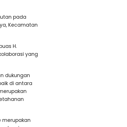
mbutan pada
ulya, Kecamatan
puas H.
olaborasi yang
gan dukungan
aik di antara
i merupakan
 ketahanan
re merupakan