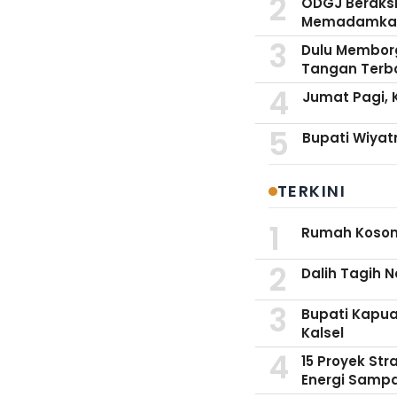
ODGJ Beraksi,
Memadamka
Dulu Memborg
Tangan Terb
Jumat Pagi, 
Bupati Wiyat
TERKINI
Rumah Kosong
Dalih Tagih 
Bupati Kapuas
Kalsel
15 Proyek St
Energi Samp