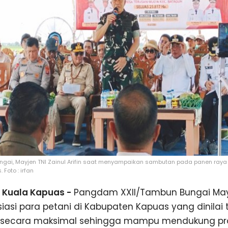
gai, Mayjen TNI Zainul Arifin saat menyampaikan sambutan pada panen raya 
Foto : irfan
Kuala Kapuas -
Pangdam XXII/Tambun Bungai Mayj
iasi para petani di Kabupaten Kapuas yang dinilai
n secara maksimal sehingga mampu mendukung p