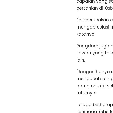
capaian yang s
pertanian di Ka
"Ini merupakan c
mengapresiasi m
katanya.
Pangdam juga b
sawah yang tela
lain.
"Jangan hanya m
mengubah fungsi
dan produktif se
tuturnya.
Ia juga berhara
sehingga keberl