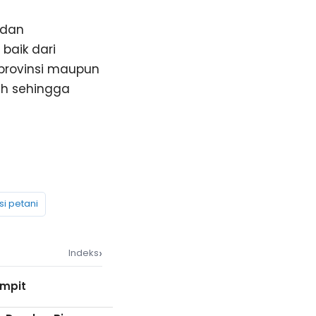
 dan
aik dari
provinsi maupun
ah sehingga
si petani
›
Indeks
ampit