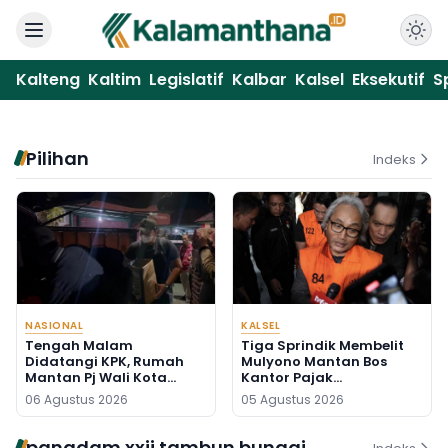
Kalteng
Kaltim
Legislatif
Kalbar
Kalsel
Eksekutif
S
Pilihan
Indeks
NASIONAL
KALSEL
Tengah Malam
Tiga Sprindik Membelit
Didatangi KPK, Rumah
Mulyono Mantan Bos
Mantan Pj Wali Kota
Kantor Pajak
Digeledah, Empat Koper
Banjarmasin
06 Agustus 2026
05 Agustus 2026
Dibawa
pangdam xxii tambun bungai