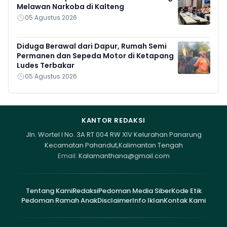
Melawan Narkoba di Kalteng
05 Agustus 2026
Diduga Berawal dari Dapur, Rumah Semi
Permanen dan Sepeda Motor di Ketapang
Ludes Terbakar
05 Agustus 2026
KANTOR REDAKSI
Jln. Wortel I No. 3A RT 004 RW XIV Kelurahan Panarung
Kecamatan Pahandut,Kalimantan Tengah
Email:
Kalamanthana@gmail.com
Tentang Kami
Redaksi
Pedoman Media Siber
Kode Etik
Pedoman Ramah Anak
Disclaimer
Info Iklan
Kontak Kami