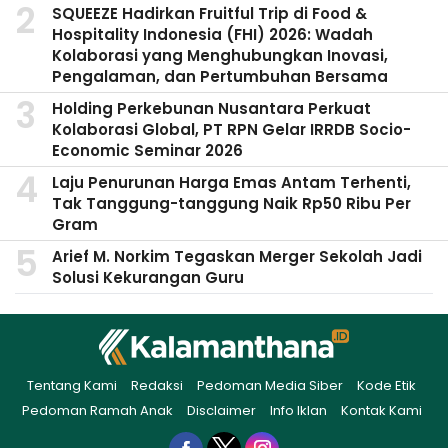
SQUEEZE Hadirkan Fruitful Trip di Food &
Hospitality Indonesia (FHI) 2026: Wadah
Kolaborasi yang Menghubungkan Inovasi,
Pengalaman, dan Pertumbuhan Bersama
Holding Perkebunan Nusantara Perkuat
Kolaborasi Global, PT RPN Gelar IRRDB Socio-
Economic Seminar 2026
Laju Penurunan Harga Emas Antam Terhenti,
Tak Tanggung-tanggung Naik Rp50 Ribu Per
Gram
Arief M. Norkim Tegaskan Merger Sekolah Jadi
Solusi Kekurangan Guru
Tentang Kami
Redaksi
Pedoman Media Siber
Kode Etik
Pedoman Ramah Anak
Disclaimer
Info Iklan
Kontak Kami
Facebook
Twitter
Instagram