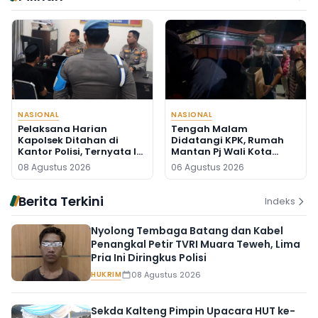
NASIONAL
NASIONAL
Pelaksana Harian
Tengah Malam
Kapolsek Ditahan di
Didatangi KPK, Rumah
Kantor Polisi, Ternyata Ini
Mantan Pj Wali Kota
Penyebabnya
Digeledah, Empat Koper
08 Agustus 2026
06 Agustus 2026
Dibawa
Berita Terkini
Indeks
Nyolong Tembaga Batang dan Kabel
Penangkal Petir TVRI Muara Teweh, Lima
Pria Ini Diringkus Polisi
HUKRIM
08 Agustus 2026
Sekda Kalteng Pimpin Upacara HUT ke-