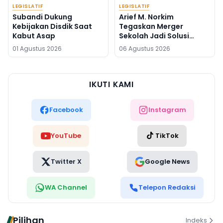
LEGISLATIF
LEGISLATIF
Subandi Dukung
Arief M. Norkim
Kebijakan Disdik Saat
Tegaskan Merger
Kabut Asap
Sekolah Jadi Solusi
Kekurangan Guru
01 Agustus 2026
06 Agustus 2026
IKUTI KAMI
Facebook
Instagram
YouTube
TikTok
Twitter X
Google News
WA Channel
Telepon Redaksi
Pilihan
Indeks