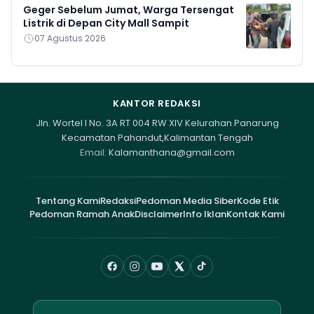
Geger Sebelum Jumat, Warga Tersengat
Listrik di Depan City Mall Sampit
07 Agustus 2026
KANTOR REDAKSI
Jln. Wortel I No. 3A RT 004 RW XIV Kelurahan Panarung
Kecamatan Pahandut,Kalimantan Tengah
Email:
Kalamanthana@gmail.com
Tentang Kami
Redaksi
Pedoman Media Siber
Kode Etik
Pedoman Ramah Anak
Disclaimer
Info Iklan
Kontak Kami