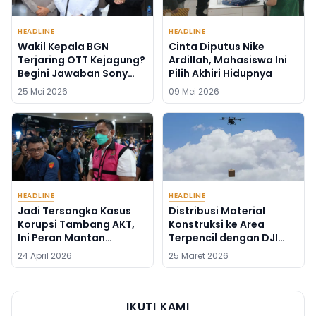
HEADLINE
HEADLINE
Wakil Kepala BGN
Cinta Diputus Nike
Terjaring OTT Kejagung?
Ardillah, Mahasiswa Ini
Begini Jawaban Sony
Pilih Akhiri Hidupnya
Sonjaya
25 Mei 2026
09 Mei 2026
HEADLINE
HEADLINE
Jadi Tersangka Kasus
Distribusi Material
Korupsi Tambang AKT,
Konstruksi ke Area
Ini Peran Mantan
Terpencil dengan DJI
Syahbandar Rangga
FlyCart 100
24 April 2026
25 Maret 2026
Ilung
IKUTI KAMI