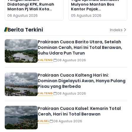
Didatangi KPK, Rumah
Mulyono Mantan Bos
Mantan Pj Wali Kota
Kantor Pajak
Digeledah, Empat Koper
Banjarmasin
06 Agustus 2026
05 Agustus 2026
Dibawa
Berita Terkini
Indeks
Prakiraan Cuaca Barito Utara, Setelah
Dominan Cerah, Hari Ini Total Berawan,
Suhu Udara Pun Turun
KALTENG
08 Agustus 2026
Prakiraan Cuaca Kalteng Hari Ini:
Dominan Digelayuti Awan, Hanya Pulang
Pisau yang Berbeda
KALTENG
08 Agustus 2026
Prakiraan Cuaca Kalsel: Kemarin Total
Cerah, Hari Ini Total Berawan
KALSEL
08 Agustus 2026