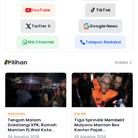
YouTube
TikTok
Twitter X
Google News
WA Channel
Telepon Redaksi
Pilihan
Indeks
NASIONAL
KALSEL
Tengah Malam
Tiga Sprindik Membelit
Didatangi KPK, Rumah
Mulyono Mantan Bos
Mantan Pj Wali Kota
Kantor Pajak
Digeledah, Empat Koper
Banjarmasin
06 Agustus 2026
05 Agustus 2026