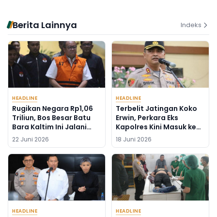
Berita Lainnya
Indeks
HEADLINE
HEADLINE
Rugikan Negara Rp1,06
Terbelit Jatingan Koko
Triliun, Bos Besar Batu
Erwin, Perkara Eks
Bara Kaltim Ini Jalani
Kapolres Kini Masuk ke
Sidang Vonis Hari Ini
Kejaksaan Tinggi
22 Juni 2026
18 Juni 2026
HEADLINE
HEADLINE