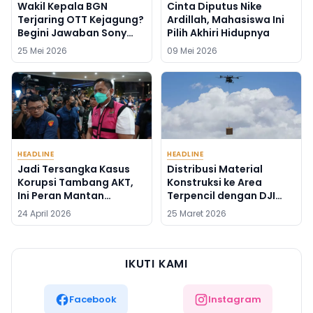
Wakil Kepala BGN
Cinta Diputus Nike
Terjaring OTT Kejagung?
Ardillah, Mahasiswa Ini
Begini Jawaban Sony
Pilih Akhiri Hidupnya
Sonjaya
25 Mei 2026
09 Mei 2026
HEADLINE
HEADLINE
Jadi Tersangka Kasus
Distribusi Material
Korupsi Tambang AKT,
Konstruksi ke Area
Ini Peran Mantan
Terpencil dengan DJI
Syahbandar Rangga
FlyCart 100
24 April 2026
25 Maret 2026
Ilung
IKUTI KAMI
Facebook
Instagram