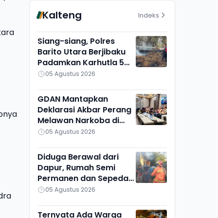
Kalteng
Indeks
kara
Siang-siang, Polres
Barito Utara Berjibaku
Padamkan Karhutla 5
Hektare di Bintang
05 Agustus 2026
Ninggi I
GDAN Mantapkan
Deklarasi Akbar Perang
apnya
Melawan Narkoba di
Kalteng
05 Agustus 2026
Diduga Berawal dari
Dapur, Rumah Semi
Permanen dan Sepeda
Motor di Ketapang
05 Agustus 2026
dra
Ludes Terbakar
Ternyata Ada Warga