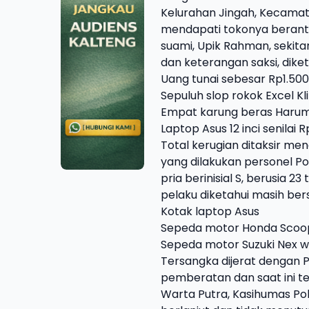
Kelurahan Jingah, Kecama
mendapati tokonya beranta
suami, Upik Rahman, sekita
dan keterangan saksi, dike
Uang tunai sebesar Rp1.500
Sepuluh slop rokok Excel Kl
Empat karung beras Harum
Laptop Asus 12 inci senilai R
Total kerugian ditaksir me
yang dilakukan personel 
pria berinisial S, berusia 2
pelaku diketahui masih bers
Kotak laptop Asus
Sepeda motor Honda Scoop
Sepeda motor Suzuki Nex w
Tersangka dijerat dengan 
pemberatan dan saat ini te
Warta Putra, Kasihumas Po