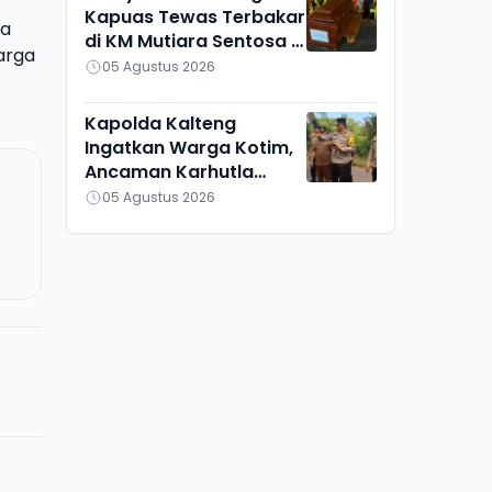
Kapuas Tewas Terbakar
ka
di KM Mutiara Sentosa II,
arga
Ini Identitasnya
05 Agustus 2026
Kapolda Kalteng
Ingatkan Warga Kotim,
Ancaman Karhutla
Masuk Fase Krusial
05 Agustus 2026