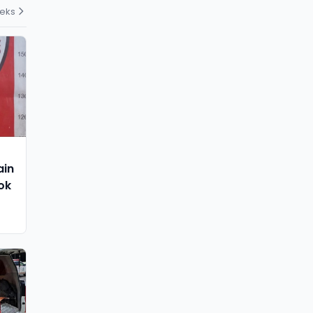
deks
ain
ok