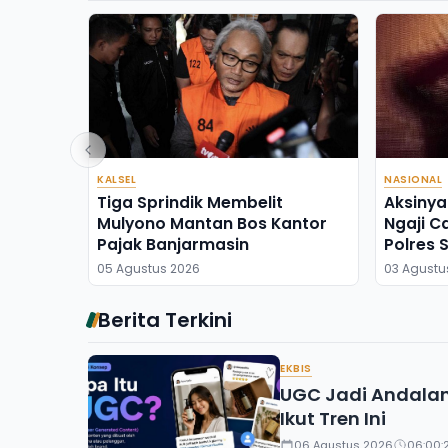
KALSEL
NASIONAL
Tiga Sprindik Membelit
Aksinya
Mulyono Mantan Bos Kantor
Ngaji C
Pajak Banjarmasin
Polres 
05 Agustus 2026
03 Agustu
Berita Terkini
EKBIS
UGC Jadi Andalan 
Ikut Tren Ini
06 Agustus 2026
06:00: