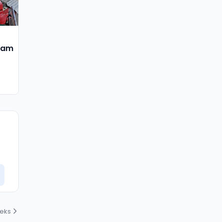
lam
deks