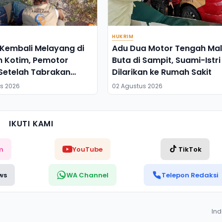
HUKRIM
Kembali Melayang di
Adu Dua Motor Tengah Ma
n Kotim, Pemotor
Buta di Sampit, Suami-Istri
Setelah Tabrakan
Dilarikan ke Rumah Sakit
 Pikap
s 2026
02 Agustus 2026
IKUTI KAMI
m
YouTube
TikTok
ws
WA Channel
Telepon Redaksi
In