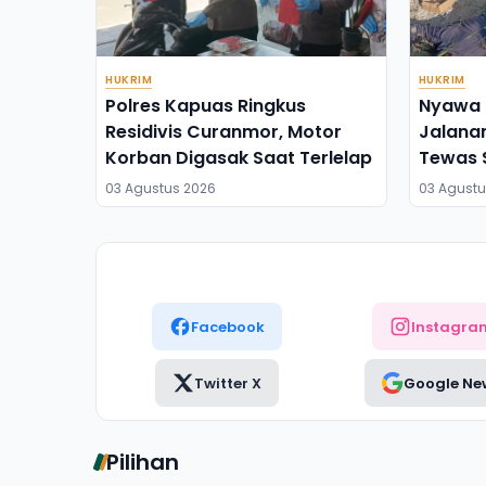
HUKRIM
HUKRIM
Polres Kapuas Ringkus
Nyawa 
Residivis Curanmor, Motor
Jalana
Korban Digasak Saat Terlelap
Tewas 
dengan
03 Agustus 2026
03 Agustu
Facebook
Instagra
Twitter X
Google Ne
Pilihan