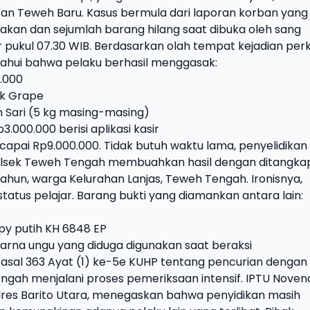
tan Teweh Baru.
Kasus bermula dari laporan korban yang
kan dan sejumlah barang hilang saat dibuka oleh sang
r pukul 07.30 WIB. Berdasarkan olah tempat kejadian per
tahui bahwa pelaku berhasil menggasak:
.000
ik Grape
 Sari (5 kg masing-masing)
p3.000.000 berisi aplikasi kasir
ncapai Rp9.000.000.
Tidak butuh waktu lama, penyelidikan
Polsek Teweh Tengah membuahkan hasil dengan ditangk
3 tahun, warga Kelurahan Lanjas, Teweh Tengah. Ironisnya,
tatus pelajar.
Barang bukti yang diamankan antara lain:
y putih KH 6848 EP
arna ungu yang diduga digunakan saat beraksi
Pasal 363 Ayat (1) ke-5e KUHP tentang pencurian dengan
ngah menjalani proses pemeriksaan intensif.
IPTU Noven
lres Barito Utara, menegaskan bahwa penyidikan masih