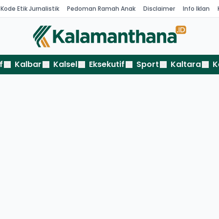
Kode Etik Jurnalistik
Pedoman Ramah Anak
Disclaimer
Info Iklan
f
Kalbar
Kalsel
Eksekutif
Sport
Kaltara
K