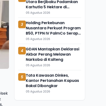
Utara Berjibaku Padamkan
Karhutla 5 Hektare di
Bintang Ninggi I
05 Agustus 2026
Holding Perkebunan
3
Nusantara Perkuat Program
B50, PTPN IV PalmCo Serap
1,73 Juta Ton TBS Petani
05 Agustus 2026
GDAN Mantapkan Deklarasi
4
Akbar Perang Melawan
Narkoba di Kalteng
05 Agustus 2026
Tata Kawasan Dinkes,
5
Kantor Pertanahan Kapuas
Bakal Dibongkar
05 Agustus 2026
olsek
k
4,