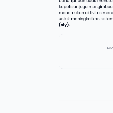
berlanjut dan tidak menutu
kepolisian juga mengimbau
menemukan aktivitas menc
untuk meningkatkan sistem
(sly).
Add