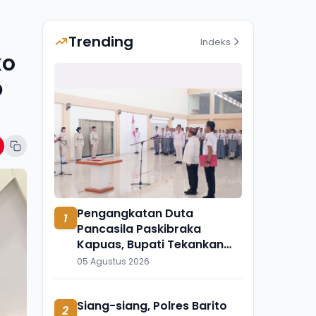
Trending
Indeks
ko
p
Pengangkatan Duta
1
Pancasila Paskibraka
Kapuas, Bupati Tekankan
Semangat Kebangsaan
05 Agustus 2026
Siang-siang, Polres Barito
2