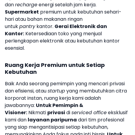
dan
recharge
energi setelah jam kerja.
Supermarket
premium untuk kebutuhan sehari-
hari atau bahan makanan ringan
untuk
pantry
kantor.
Gerai Elektronik dan
Kantor:
Ketersediaan toko yang menjual
perlengkapan elektronik atau kebutuhan kantor
esensial.
Ruang Kerja Premium untuk Setiap
Kebutuhan
Baik Anda seorang pemimpin yang mencari privasi
dan efisiensi, atau
startup
yang membutuhkan citra
korporat instan, ruang kerja kami adalah
jawabannya:
Untuk Pemimpin &
Visioner:
Nikmati
privasi
di
serviced office
eksklusif
kami dan
layanan paripurna
dari tim profesional
yang siap mengantisipasi setiap kebutuhan,
memungkinkan Anda fokus pada inti bisnis.
Untuk