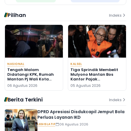
Pilihan
Indeks
NASIONAL
KALSEL
Tengah Malam
Tiga Sprindik Membelit
Didatangi KPK, Rumah
Mulyono Mantan Bos
Mantan Pj Wali Kota
Kantor Pajak
Digeledah, Empat Koper
Banjarmasin
06 Agustus 2026
05 Agustus 2026
Dibawa
Berita Terkini
Indeks
DPRD Apresiasi Disdukcapil Jemput Bola
Perluas Layanan IKD
LEGISLATIF
06 Agustus 2026