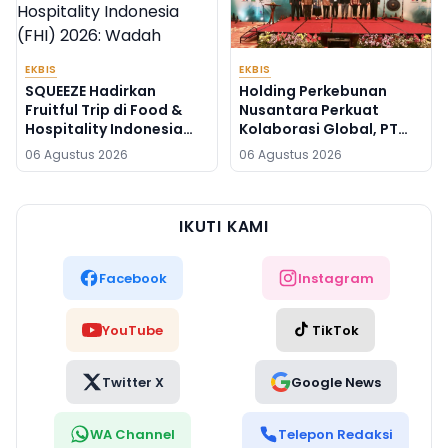
EKBIS
EKBIS
SQUEEZE Hadirkan
Holding Perkebunan
Fruitful Trip di Food &
Nusantara Perkuat
Hospitality Indonesia
Kolaborasi Global, PT
(FHI) 2026: Wadah
RPN Gelar IRRDB Socio-
06 Agustus 2026
06 Agustus 2026
Kolaborasi yang
Economic Seminar 2026
Menghubungkan Inovasi,
Pengalaman, dan
Pertumbuhan Bersama
IKUTI KAMI
Facebook
Instagram
YouTube
TikTok
Twitter X
Google News
WA Channel
Telepon Redaksi