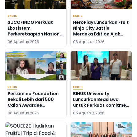
EKBIS
EKBIS
SUCOFINDO Perkuat
HeroPlay Luncurkan Fruit
Ekosistem
Ninja City Battle
Perkeretaapian Nasional
Merdeka Edition Ajak
di RailwayTech
Gamer Indonesia
06 Agustus 2026
06 Agustus 2026
Indonesia 2026
Bermain
EKBIS
EKBIS
Pertamina Foundation
BINUS University
Bekali Lebih dari 500
Luncurkan Beasiswa
Calon Awardee
untuk Perkuat Komitmen
Beasiswa Sobat Bumi
Mencetak Talenta
06 Agustus 2026
06 Agustus 2026
Hadapi Tahap
Bedampak bagi
Wawancara
Indonesia