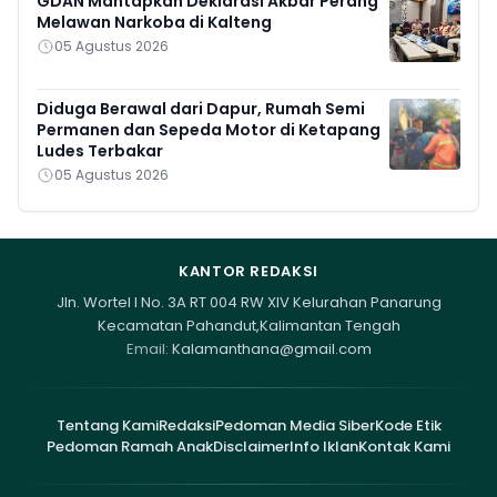
GDAN Mantapkan Deklarasi Akbar Perang
Melawan Narkoba di Kalteng
05 Agustus 2026
Diduga Berawal dari Dapur, Rumah Semi
Permanen dan Sepeda Motor di Ketapang
Ludes Terbakar
05 Agustus 2026
KANTOR REDAKSI
Jln. Wortel I No. 3A RT 004 RW XIV Kelurahan Panarung
Kecamatan Pahandut,Kalimantan Tengah
Email:
Kalamanthana@gmail.com
Tentang Kami
Redaksi
Pedoman Media Siber
Kode Etik
Pedoman Ramah Anak
Disclaimer
Info Iklan
Kontak Kami