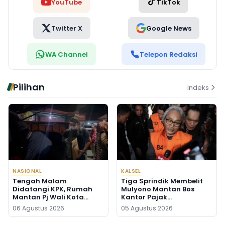
YouTube
TikTok
Twitter X
Google News
WA Channel
Telepon Redaksi
Pilihan
Indeks
NASIONAL
KALSEL
Tengah Malam
Tiga Sprindik Membelit
Didatangi KPK, Rumah
Mulyono Mantan Bos
Mantan Pj Wali Kota
Kantor Pajak
Digeledah, Empat Koper
Banjarmasin
06 Agustus 2026
05 Agustus 2026
Dibawa