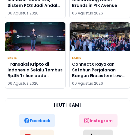
Sistem POS Jadi Andalan
Brands in PIK Avenue
Kelola Transaksi dan
06 Agustus 2026
06 Agustus 2026
Stok
EKBIS
EKBIS
Transaksi Kripto di
ConnectX Rayakan
Indonesia Selalu Tembus
Setahun Perjalanan
Rp45 Triliun pada
Bangun Ekosistem Lewat
Agustus, Apa
Founder dan Builder
06 Agustus 2026
06 Agustus 2026
Penyebabnya?
Summit 2026
IKUTI KAMI
Facebook
Instagram