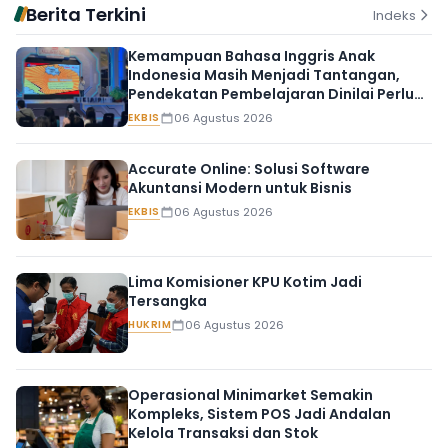
Berita Terkini
Indeks
Kemampuan Bahasa Inggris Anak
Indonesia Masih Menjadi Tantangan,
Pendekatan Pembelajaran Dinilai Perlu
Berubah
EKBIS
06 Agustus 2026
Accurate Online: Solusi Software
Akuntansi Modern untuk Bisnis
EKBIS
06 Agustus 2026
Lima Komisioner KPU Kotim Jadi
Tersangka
HUKRIM
06 Agustus 2026
Operasional Minimarket Semakin
Kompleks, Sistem POS Jadi Andalan
Kelola Transaksi dan Stok