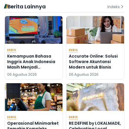
Berita Lainnya
Indeks
EKBIS
EKBIS
Kemampuan Bahasa
Accurate Online: Solusi
Inggris Anak Indonesia
Software Akuntansi
Masih Menjadi
Modern untuk Bisnis
Tantangan, Pendekatan
06 Agustus 2026
06 Agustus 2026
Pembelajaran Dinilai
Perlu Berubah
EKBIS
EKBIS
Operasional Minimarket
RE:DEFINE by LOKALMADE,
Semakin Kompleks,
Celebrating Local