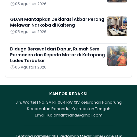
05 Agustus 2026
GDAN Mantapkan Deklarasi Akbar Perang
Melawan Narkoba di Kalteng
05 Agustus 2026
Diduga Berawal dari Dapur, Rumah Semi
Permanen dan Sepeda Motor di Ketapang
Ludes Terbakar
05 Agustus 2026
KANTOR REDAKSI
Jln. Wortel I No. 3A RT 004 RW XIV Kelurahan Panarung
Kecamatan Pahandut,Kalimantan Tengah
Email:
Kalamanthana@gmail.com
Tentang Kami
Redaksi
Pedoman Media Siber
Kode Etik