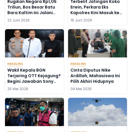
Rugikan Negara Rp1,06
Terbelit Jatingan Koko
Triliun, Bos Besar Batu
Erwin, Perkara Eks
Bara Kaltim Ini Jalani
Kapolres Kini Masuk ke
Sidang Vonis Hari Ini
Kejaksaan Tinggi
22 Juni 2026
18 Juni 2026
HEADLINE
HEADLINE
Wakil Kepala BGN
Cinta Diputus Nike
Terjaring OTT Kejagung?
Ardillah, Mahasiswa Ini
Begini Jawaban Sony
Pilih Akhiri Hidupnya
Sonjaya
25 Mei 2026
09 Mei 2026