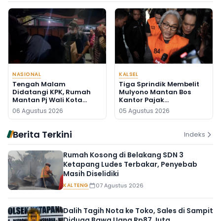
NASIONAL
KALSEL
Tengah Malam
Tiga Sprindik Membelit
Didatangi KPK, Rumah
Mulyono Mantan Bos
Mantan Pj Wali Kota
Kantor Pajak
Digeledah, Empat Koper
Banjarmasin
06 Agustus 2026
05 Agustus 2026
Dibawa
Berita Terkini
Indeks
Rumah Kosong di Belakang SDN 3
Ketapang Ludes Terbakar, Penyebab
Masih Diselidiki
KALTENG
07 Agustus 2026
Dalih Tagih Nota ke Toko, Sales di Sampit
Diduga Bawa Uang Rp87 Juta