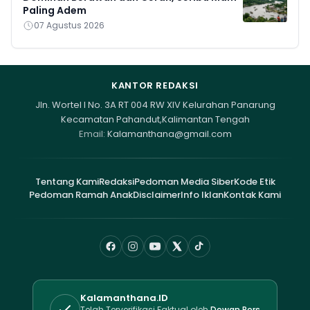
Paling Adem
07 Agustus 2026
KANTOR REDAKSI
Jln. Wortel I No. 3A RT 004 RW XIV Kelurahan Panarung
Kecamatan Pahandut,Kalimantan Tengah
Email:
Kalamanthana@gmail.com
Tentang Kami
Redaksi
Pedoman Media Siber
Kode Etik
Pedoman Ramah Anak
Disclaimer
Info Iklan
Kontak Kami
Kalamanthana.ID
Telah Terverifikasi Faktual oleh
Dewan Pers