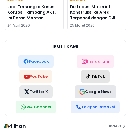
HEADLINE
HEADLINE
Jadi Tersangka Kasus
Distribusi Material
Korupsi Tambang AKT,
Konstruksi ke Area
Ini Peran Mantan
Terpencil dengan DJI
Syahbandar Rangga
FlyCart 100
24 April 2026
25 Maret 2026
Ilung
IKUTI KAMI
Facebook
Instagram
YouTube
TikTok
Twitter X
Google News
WA Channel
Telepon Redaksi
Pilihan
Indeks