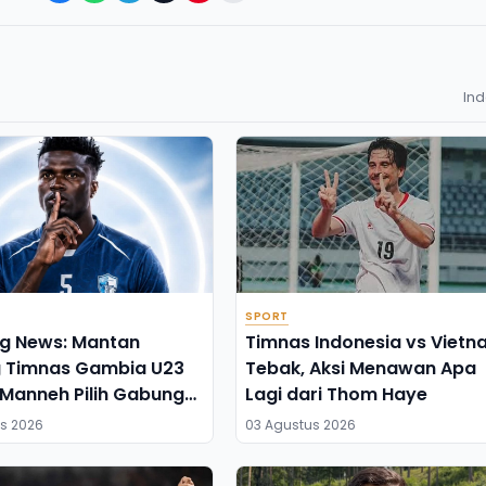
In
SPORT
ng News: Mantan
Timnas Indonesia vs Vietn
g Timnas Gambia U23
Tebak, Aksi Menawan Apa
Manneh Pilih Gabung
Lagi dari Thom Haye
lang FC
s 2026
03 Agustus 2026