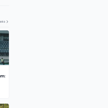
deks
am: