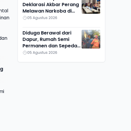
Deklarasi Akbar Perang
ntal
Melawan Narkoba di
Kalteng
inan
05 Agustus 2026
Diduga Berawal dari
 dan
Dapur, Rumah Semi
Permanen dan Sepeda
Motor di Ketapang
05 Agustus 2026
Ludes Terbakar
ng
mi