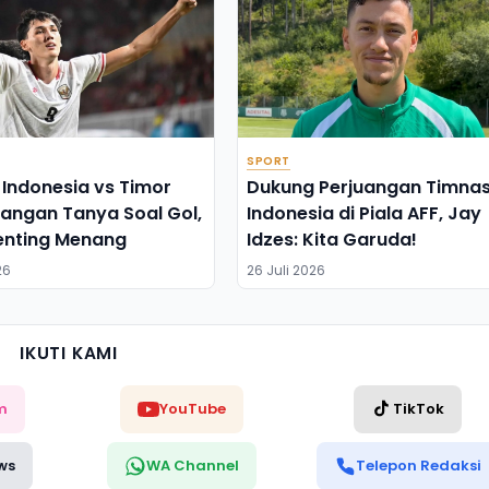
SPORT
Indonesia vs Timor
Dukung Perjuangan Timna
Jangan Tanya Soal Gol,
Indonesia di Piala AFF, Jay
enting Menang
Idzes: Kita Garuda!
26
26 Juli 2026
IKUTI KAMI
m
YouTube
TikTok
ws
WA Channel
Telepon Redaksi