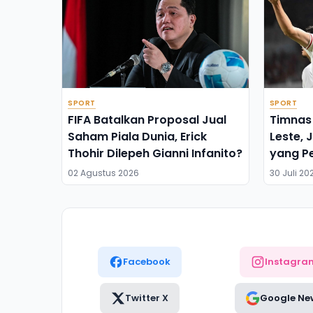
SPORT
SPORT
FIFA Batalkan Proposal Jual
Timnas 
Saham Piala Dunia, Erick
Leste, 
Thohir Dilepeh Gianni Infanito?
yang P
02 Agustus 2026
30 Juli 20
Facebook
Instagra
Twitter X
Google Ne