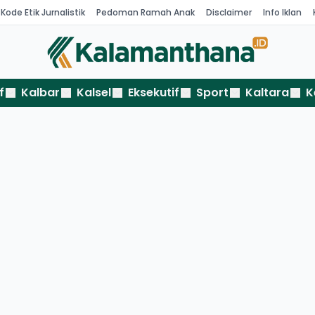
Kode Etik Jurnalistik
Pedoman Ramah Anak
Disclaimer
Info Iklan
f
Kalbar
Kalsel
Eksekutif
Sport
Kaltara
K