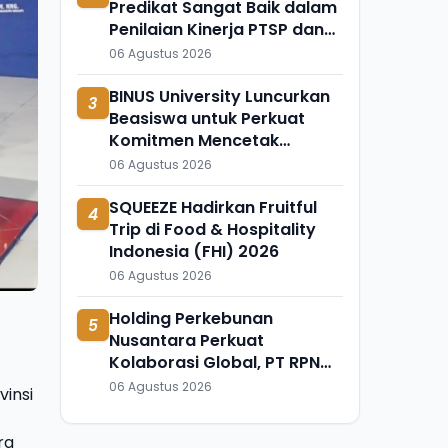
Predikat Sangat Baik dalam
Penilaian Kinerja PTSP dan
Percepatan Berusaha 2026
06 Agustus 2026
BINUS University Luncurkan
3
Beasiswa untuk Perkuat
Komitmen Mencetak
Talenta Bedampak bagi
06 Agustus 2026
Indonesia
SQUEEZE Hadirkan Fruitful
4
Trip di Food & Hospitality
Indonesia (FHI) 2026
06 Agustus 2026
Holding Perkebunan
5
Nusantara Perkuat
Kolaborasi Global, PT RPN
Gelar IRRDB Socio-Economic
06 Agustus 2026
insi
Seminar 2026
ra