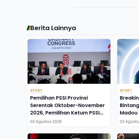
Berita Lainnya
SPORT
SPORT
Pemilihan PSSI Provinsi
Breaki
Serentak Oktober-November
Bintan
2026, Pemilihan Ketum PSSI
Madou 
Juli 2027
Isen Mu
03 Agustus 2026
03 Agustu