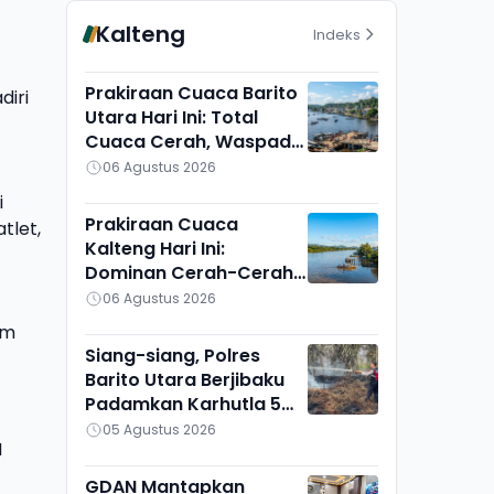
Kalteng
Indeks
Prakiraan Cuaca Barito
diri
Utara Hari Ini: Total
Cuaca Cerah, Waspadai
Munculnya Titik Api
06 Agustus 2026
i
Prakiraan Cuaca
tlet,
Kalteng Hari Ini:
Dominan Cerah-Cerah
Berawan, Gunung Mas
06 Agustus 2026
Lain Sendiri
am
Siang-siang, Polres
Barito Utara Berjibaku
Padamkan Karhutla 5
Hektare di Bintang
05 Agustus 2026
I
Ninggi I
GDAN Mantapkan