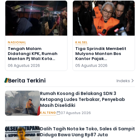
NASIONAL
KALSEL
Tengah Malam
Tiga Sprindik Membelit
Didatangi KPK, Rumah
Mulyono Mantan Bos
Mantan Pj Wali Kota
Kantor Pajak
Digeledah, Empat Koper
Banjarmasin
06 Agustus 2026
05 Agustus 2026
Dibawa
Berita Terkini
Indeks
Rumah Kosong di Belakang SDN 3
Ketapang Ludes Terbakar, Penyebab
Masih Diselidiki
KALTENG
07 Agustus 2026
Dalih Tagih Nota ke Toko, Sales di Sampit
Diduga Bawa Uang Rp87 Juta