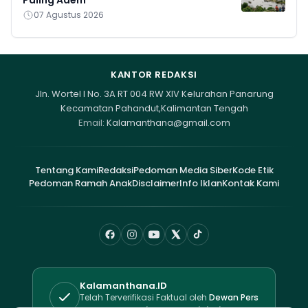
Paling Adem
07 Agustus 2026
KANTOR REDAKSI
Jln. Wortel I No. 3A RT 004 RW XIV Kelurahan Panarung
Kecamatan Pahandut,Kalimantan Tengah
Email:
Kalamanthana@gmail.com
Tentang Kami
Redaksi
Pedoman Media Siber
Kode Etik
Pedoman Ramah Anak
Disclaimer
Info Iklan
Kontak Kami
Kalamanthana.ID
Telah Terverifikasi Faktual oleh
Dewan Pers