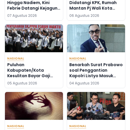
Hingga Nadiem, Kini
Didatangi KPK, Rumah
Febrie Datangi Kejagung
Mantan Pj Wali Kota
dalam Kondisi Tangan
Digeledah, Empat Koper
07 Agustus 2026
06 Agustus 2026
Terborgol
Dibawa
NASIONAL
NASIONAL
Puluhan
Benarkah Surat Prabowo
Kabupaten/Kota
soal Penggantian
Kesulitan Bayar Gaji
Kapolri Listyo Masuk
PPPK, Inikah Solusinya?
DPR? Legislator Ini Buka
05 Agustus 2026
04 Agustus 2026
Suara
NASIONAL
NASIONAL