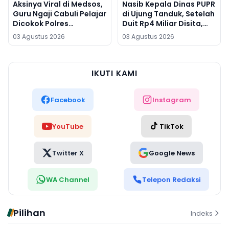
Aksinya Viral di Medsos,
Nasib Kepala Dinas PUPR
Guru Ngaji Cabuli Pelajar
di Ujung Tanduk, Setelah
Dicokok Polres
Duit Rp4 Miliar Disita,
Sukabumi di Banten
Kini Diperiksa KPK
03 Agustus 2026
03 Agustus 2026
IKUTI KAMI
Facebook
Instagram
YouTube
TikTok
Twitter X
Google News
WA Channel
Telepon Redaksi
Pilihan
Indeks