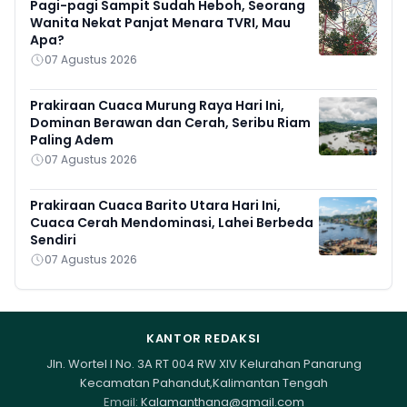
Pagi-pagi Sampit Sudah Heboh, Seorang
Wanita Nekat Panjat Menara TVRI, Mau
Apa?
07 Agustus 2026
Prakiraan Cuaca Murung Raya Hari Ini,
Dominan Berawan dan Cerah, Seribu Riam
Paling Adem
07 Agustus 2026
Prakiraan Cuaca Barito Utara Hari Ini,
Cuaca Cerah Mendominasi, Lahei Berbeda
Sendiri
07 Agustus 2026
KANTOR REDAKSI
Jln. Wortel I No. 3A RT 004 RW XIV Kelurahan Panarung
Kecamatan Pahandut,Kalimantan Tengah
Email:
Kalamanthana@gmail.com