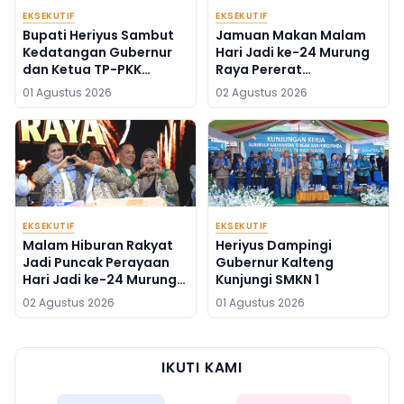
EKSEKUTIF
EKSEKUTIF
Bupati Heriyus Sambut
Jamuan Makan Malam
Kedatangan Gubernur
Hari Jadi ke-24 Murung
dan Ketua TP-PKK
Raya Pererat
Kalteng
Silaturahmi
01 Agustus 2026
02 Agustus 2026
EKSEKUTIF
EKSEKUTIF
Malam Hiburan Rakyat
Heriyus Dampingi
Jadi Puncak Perayaan
Gubernur Kalteng
Hari Jadi ke-24 Murung
Kunjungi SMKN 1
Raya
02 Agustus 2026
01 Agustus 2026
IKUTI KAMI