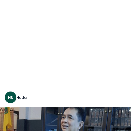
HU
Huda