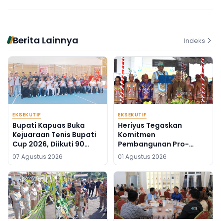
Berita Lainnya
Indeks
EKSEKUTIF
EKSEKUTIF
Bupati Kapuas Buka
Heriyus Tegaskan
Kejuaraan Tenis Bupati
Komitmen
Cup 2026, Diikuti 90
Pembangunan Pro-
Atlet Kalteng dan Kalsel
Rakyat di HUT ke-24
07 Agustus 2026
01 Agustus 2026
Murung Raya