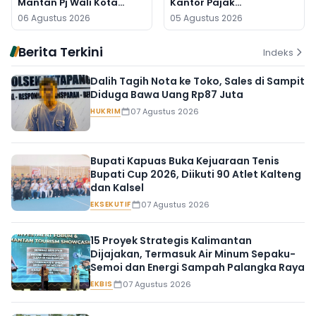
Mantan Pj Wali Kota
Kantor Pajak
Digeledah, Empat Koper
Banjarmasin
06 Agustus 2026
05 Agustus 2026
Dibawa
Berita Terkini
Indeks
Dalih Tagih Nota ke Toko, Sales di Sampit
Diduga Bawa Uang Rp87 Juta
HUKRIM
07 Agustus 2026
Bupati Kapuas Buka Kejuaraan Tenis
Bupati Cup 2026, Diikuti 90 Atlet Kalteng
dan Kalsel
EKSEKUTIF
07 Agustus 2026
15 Proyek Strategis Kalimantan
Dijajakan, Termasuk Air Minum Sepaku-
Semoi dan Energi Sampah Palangka Raya
EKBIS
07 Agustus 2026