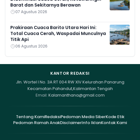
Barat dan Sekitarnya Berawan
07 Agustus 2026
Prakiraan Cuaca Barito Utara Hari Ini:
Total Cuaca Cerah, Waspadai Munculnya
Titik Api
06 Agustus 2026
KANTOR REDAKSI
Jln. Wortel I No. 3A RT 004 RW XIV Kelurahan Panarung
Kecamatan Pahandut,Kalimantan Tengah
Email:
Kalamanthana@gmail.com
Tentang Kami
Redaksi
Pedoman Media Siber
Kode Etik
Pedoman Ramah Anak
Disclaimer
Info Iklan
Kontak Kami