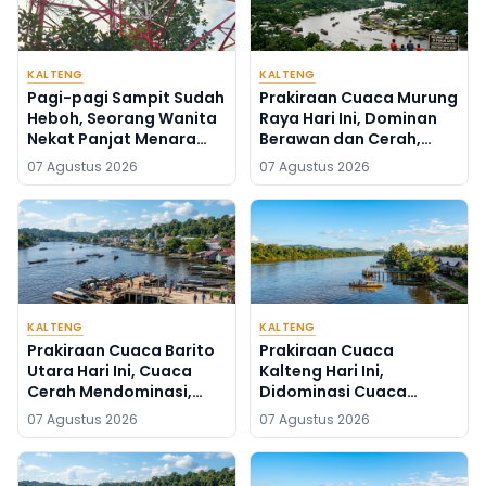
KALTENG
KALTENG
Pagi-pagi Sampit Sudah
Prakiraan Cuaca Murung
Heboh, Seorang Wanita
Raya Hari Ini, Dominan
Nekat Panjat Menara
Berawan dan Cerah,
TVRI, Mau Apa?
Seribu Riam Paling Adem
07 Agustus 2026
07 Agustus 2026
KALTENG
KALTENG
Prakiraan Cuaca Barito
Prakiraan Cuaca
Utara Hari Ini, Cuaca
Kalteng Hari Ini,
Cerah Mendominasi,
Didominasi Cuaca
Lahei Berbeda Sendiri
Cerah, Kotawaringin
07 Agustus 2026
07 Agustus 2026
Barat dan Sekitarnya
Berawan