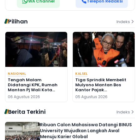
WA Channel
Telepon Redaksi
Pilihan
Indeks
NASIONAL
KALSEL
Tengah Malam
Tiga Sprindik Membelit
Didatangi KPK, Rumah
Mulyono Mantan Bos
Mantan Pj Wali Kota
Kantor Pajak
Digeledah, Empat Koper
Banjarmasin
06 Agustus 2026
05 Agustus 2026
Dibawa
Berita Terkini
Indeks
Ribuan Calon Mahasiswa Datangi BINUS
University Wujudkan Langkah Awal
Menuju Karier Global