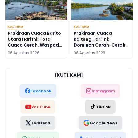
KALTENG
KALTENG
Prakiraan Cuaca Barito
Prakiraan Cuaca
Utara Hari Ini: Total
Kalteng Hari Ini:
Cuaca Cerah, Waspadai
Dominan Cerah-Cerah
Munculnya Titik Api
Berawan, Gunung Mas
06 Agustus 2026
06 Agustus 2026
Lain Sendiri
IKUTI KAMI
Facebook
Instagram
YouTube
TikTok
Twitter X
Google News