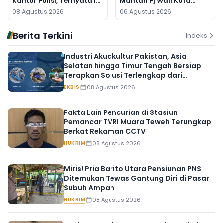
Kantor Polisi, Ternyata Ini
Mantan Pj Wali Kota
Penyebabnya
Digeledah, Empat Koper
08 Agustus 2026
06 Agustus 2026
Dibawa
Berita Terkini
Indeks
Industri Akuakultur Pakistan, Asia
Selatan hingga Timur Tengah Bersiap
Terapkan Solusi Terlengkap dari
Indonesia
EKBIS
08 Agustus 2026
Fakta Lain Pencurian di Stasiun
Pemancar TVRI Muara Teweh Terungkap
Berkat Rekaman CCTV
HUKRIM
08 Agustus 2026
Miris! Pria Barito Utara Pensiunan PNS
Ditemukan Tewas Gantung Diri di Pasar
Subuh Ampah
HUKRIM
08 Agustus 2026