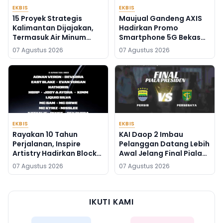
EKBIS
EKBIS
15 Proyek Strategis
Maujual Gandeng AXIS
Kalimantan Dijajakan,
Hadirkan Promo
Termasuk Air Minum
Smartphone 5G Bekas
Sepaku-Semoi dan
dengan Bonus Kuota
07 Agustus 2026
07 Agustus 2026
Energi Sampah Palangka
Raya
EKBIS
EKBIS
Rayakan 10 Tahun
KAI Daop 2 Imbau
Perjalanan, Inspire
Pelanggan Datang Lebih
Artistry Hadirkan Block
Awal Jelang Final Piala
Party Terbesar di
Presiden 2026
07 Agustus 2026
07 Agustus 2026
Jakarta
IKUTI KAMI