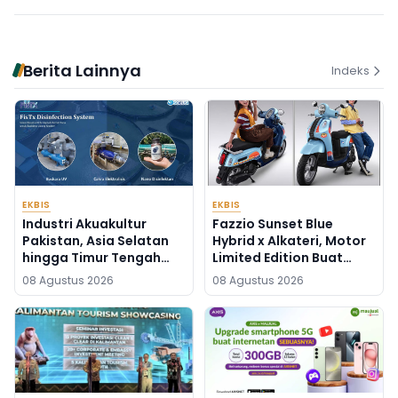
Berita Lainnya
Indeks
EKBIS
EKBIS
Industri Akuakultur
Fazzio Sunset Blue
Pakistan, Asia Selatan
Hybrid x Alkateri, Motor
hingga Timur Tengah
Limited Edition Buat
Bersiap Terapkan Solusi
Nyempurnain Look
08 Agustus 2026
08 Agustus 2026
Terlengkap dari
Retro-Future Lo
Indonesia