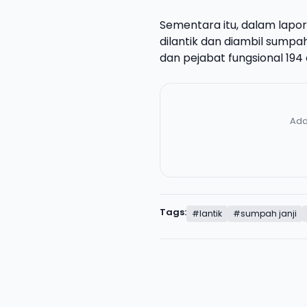
Sementara itu, dalam lapo
dilantik dan diambil sumpah
dan pejabat fungsional 194 
Add
Tags:
#lantik
#sumpah janji