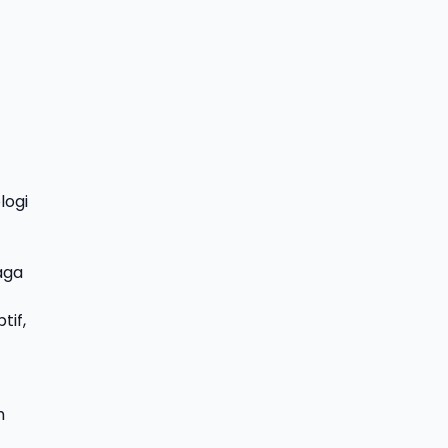
logi
aga
tif,
h