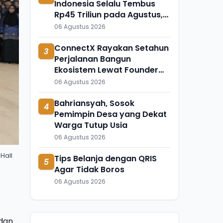
Indonesia Selalu Tembus
Rp45 Triliun pada Agustus,
Apa Penyebabnya?
06 Agustus 2026
ConnectX Rayakan Setahun
3
Perjalanan Bangun
Ekosistem Lewat Founder
dan Builder Summit 2026
06 Agustus 2026
Bahriansyah, Sosok
4
Pemimpin Desa yang Dekat
Warga Tutup Usia
06 Agustus 2026
Hall
Tips Belanja dengan QRIS
5
Agar Tidak Boros
06 Agustus 2026
dan