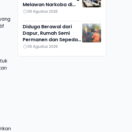
Melawan Narkoba di
Kalteng
05 Agustus 2026
yang
if
Diduga Berawal dari
Dapur, Rumah Semi
Permanen dan Sepeda
Motor di Ketapang
05 Agustus 2026
Ludes Terbakar
ntuk
kan
rikan