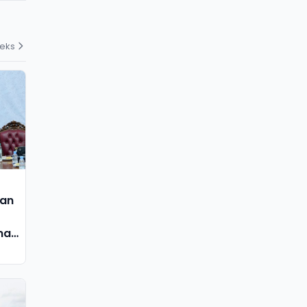
deks
kan
nan