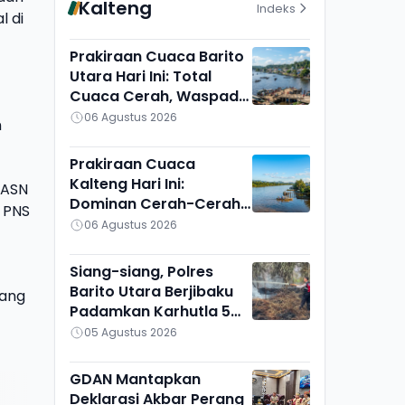
Kalteng
Indeks
l di
Prakiraan Cuaca Barito
Utara Hari Ini: Total
Cuaca Cerah, Waspadai
Munculnya Titik Api
06 Agustus 2026
n
Prakiraan Cuaca
Kalteng Hari Ini:
 ASN
Dominan Cerah-Cerah
i PNS
Berawan, Gunung Mas
06 Agustus 2026
Lain Sendiri
Siang-siang, Polres
Barito Utara Berjibaku
jang
Padamkan Karhutla 5
Hektare di Bintang
05 Agustus 2026
Ninggi I
GDAN Mantapkan
Deklarasi Akbar Perang