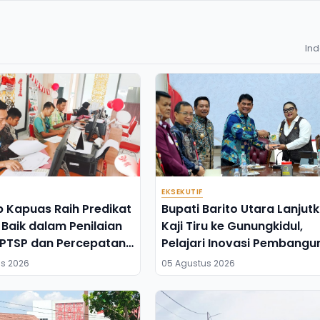
In
EKSEKUTIF
 Kapuas Raih Predikat
Bupati Barito Utara Lanjut
Baik dalam Penilaian
Kaji Tiru ke Gunungkidul,
 PTSP dan Percepatan
Pelajari Inovasi Pembangu
ha 2026
Daerah
s 2026
05 Agustus 2026