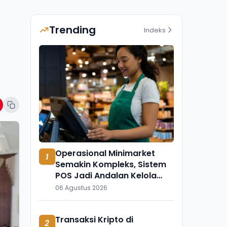
Trending
Indeks
Operasional Minimarket
1
Semakin Kompleks, Sistem
POS Jadi Andalan Kelola
Transaksi dan Stok
06 Agustus 2026
Transaksi Kripto di
2