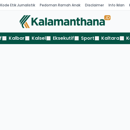
Kode Etik Jurnalistik
Pedoman Ramah Anak
Disclaimer
Info Iklan
f
Kalbar
Kalsel
Eksekutif
Sport
Kaltara
K