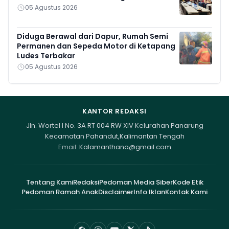
05 Agustus 2026
Diduga Berawal dari Dapur, Rumah Semi
Permanen dan Sepeda Motor di Ketapang
Ludes Terbakar
05 Agustus 2026
KANTOR REDAKSI
Jln. Wortel I No. 3A RT 004 RW XIV Kelurahan Panarung
Kecamatan Pahandut,Kalimantan Tengah
Email:
Kalamanthana@gmail.com
Tentang Kami
Redaksi
Pedoman Media Siber
Kode Etik
Pedoman Ramah Anak
Disclaimer
Info Iklan
Kontak Kami