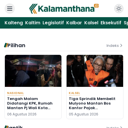
Kalteng
Kaltim
Legislatif
Kalbar
Kalsel
Eksekutif
S
Pilihan
Indeks
NASIONAL
KALSEL
Tengah Malam
Tiga Sprindik Membelit
Didatangi KPK, Rumah
Mulyono Mantan Bos
Mantan Pj Wali Kota
Kantor Pajak
Digeledah, Empat Koper
Banjarmasin
06 Agustus 2026
05 Agustus 2026
Dibawa
lantik