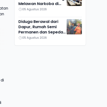
Melawan Narkoba di
matan
Kalteng
05 Agustus 2026
han
Diduga Berawal dari
Dapur, Rumah Semi
Permanen dan Sepeda
Motor di Ketapang
05 Agustus 2026
Ludes Terbakar
di
i