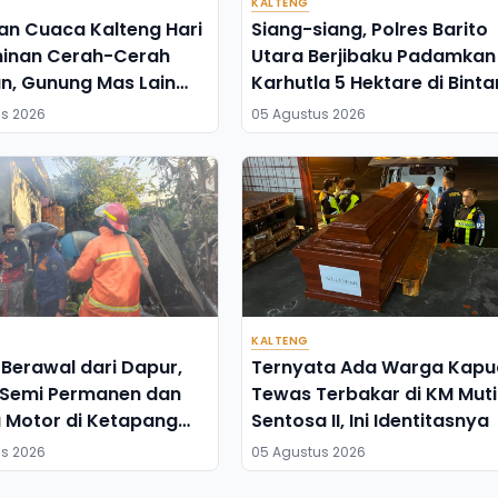
KALTENG
an Cuaca Kalteng Hari
Siang-siang, Polres Barito
ominan Cerah-Cerah
Utara Berjibaku Padamkan
n, Gunung Mas Lain
Karhutla 5 Hektare di Bint
Ninggi I
s 2026
05 Agustus 2026
KALTENG
Berawal dari Dapur,
Ternyata Ada Warga Kapu
Semi Permanen dan
Tewas Terbakar di KM Mut
 Motor di Ketapang
Sentosa II, Ini Identitasnya
Terbakar
s 2026
05 Agustus 2026