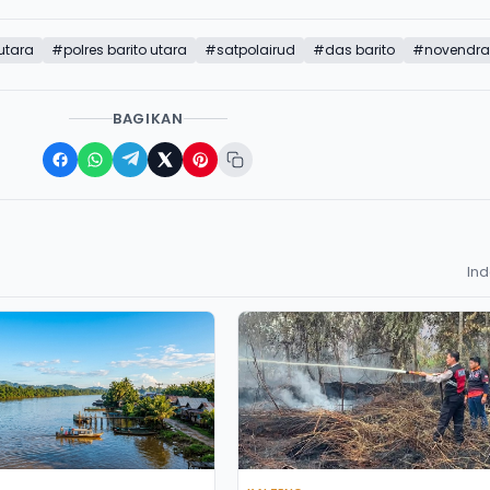
utara
#polres barito utara
#satpolairud
#das barito
#novendra
BAGIKAN
In