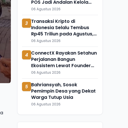
POS Jadi Andalan Kelola
Transaksi dan Stok
06 Agustus 2026
Transaksi Kripto di
3
Indonesia Selalu Tembus
Rp45 Triliun pada Agustus,
Apa Penyebabnya?
06 Agustus 2026
ConnectX Rayakan Setahun
4
Perjalanan Bangun
Ekosistem Lewat Founder
dan Builder Summit 2026
06 Agustus 2026
Bahriansyah, Sosok
5
Pemimpin Desa yang Dekat
Warga Tutup Usia
06 Agustus 2026
ja