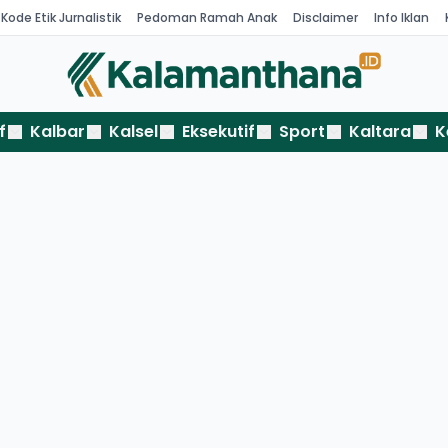
Kode Etik Jurnalistik
Pedoman Ramah Anak
Disclaimer
Info Iklan
f
Kalbar
Kalsel
Eksekutif
Sport
Kaltara
K