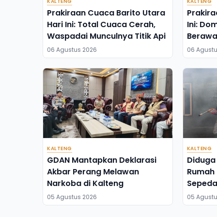
KALTENG
KALTENG
Prakiraan Cuaca Barito Utara
Prakira
Hari Ini: Total Cuaca Cerah,
Ini: D
Waspadai Munculnya Titik Api
Berawa
Sendiri
06 Agustus 2026
06 Agustu
KALTENG
KALTENG
GDAN Mantapkan Deklarasi
Diduga 
Akbar Perang Melawan
Rumah 
Narkoba di Kalteng
Sepeda
Ludes 
05 Agustus 2026
05 Agustu