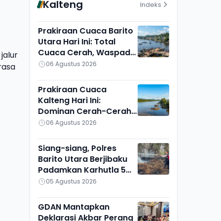
Kalteng
Indeks
Prakiraan Cuaca Barito
Utara Hari Ini: Total
Cuaca Cerah, Waspadai
jalur
Munculnya Titik Api
06 Agustus 2026
rasa
Prakiraan Cuaca
Kalteng Hari Ini:
Dominan Cerah-Cerah
Berawan, Gunung Mas
06 Agustus 2026
Lain Sendiri
Siang-siang, Polres
Barito Utara Berjibaku
Padamkan Karhutla 5
Hektare di Bintang
05 Agustus 2026
Ninggi I
GDAN Mantapkan
Deklarasi Akbar Perang