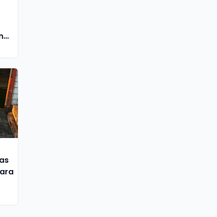
ang
as
iara