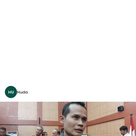
HU
Huda