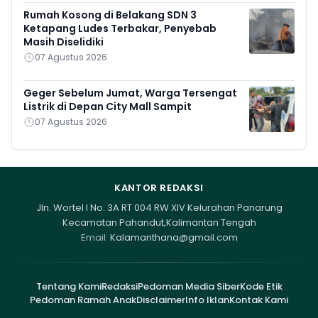
Rumah Kosong di Belakang SDN 3
Ketapang Ludes Terbakar, Penyebab
Masih Diselidiki
07 Agustus 2026
Geger Sebelum Jumat, Warga Tersengat
Listrik di Depan City Mall Sampit
07 Agustus 2026
KANTOR REDAKSI
Jln. Wortel I No. 3A RT 004 RW XIV Kelurahan Panarung
Kecamatan Pahandut,Kalimantan Tengah
Email:
Kalamanthana@gmail.com
Tentang Kami
Redaksi
Pedoman Media Siber
Kode Etik
Pedoman Ramah Anak
Disclaimer
Info Iklan
Kontak Kami