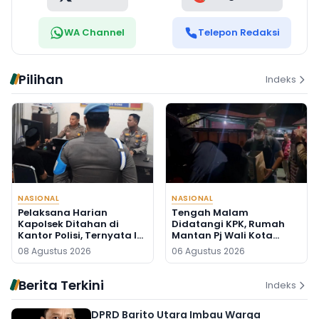
WA Channel
Telepon Redaksi
Pilihan
Indeks
NASIONAL
NASIONAL
Pelaksana Harian
Tengah Malam
Kapolsek Ditahan di
Didatangi KPK, Rumah
Kantor Polisi, Ternyata Ini
Mantan Pj Wali Kota
Penyebabnya
Digeledah, Empat Koper
08 Agustus 2026
06 Agustus 2026
Dibawa
Berita Terkini
Indeks
DPRD Barito Utara Imbau Warga