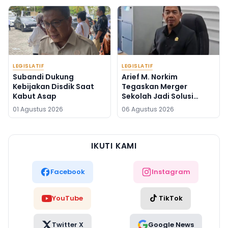
LEGISLATIF
LEGISLATIF
Subandi Dukung
Arief M. Norkim
Kebijakan Disdik Saat
Tegaskan Merger
Kabut Asap
Sekolah Jadi Solusi
Kekurangan Guru
01 Agustus 2026
06 Agustus 2026
IKUTI KAMI
Facebook
Instagram
YouTube
TikTok
Twitter X
Google News