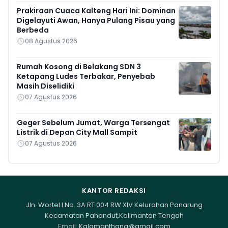
Prakiraan Cuaca Kalteng Hari Ini: Dominan
Digelayuti Awan, Hanya Pulang Pisau yang
Berbeda
08 Agustus 2026
Rumah Kosong di Belakang SDN 3
Ketapang Ludes Terbakar, Penyebab
Masih Diselidiki
07 Agustus 2026
Geger Sebelum Jumat, Warga Tersengat
Listrik di Depan City Mall Sampit
07 Agustus 2026
KANTOR REDAKSI
Jln. Wortel I No. 3A RT 004 RW XIV Kelurahan Panarung
Kecamatan Pahandut,Kalimantan Tengah
Email:
Kalamanthana@gmail.com