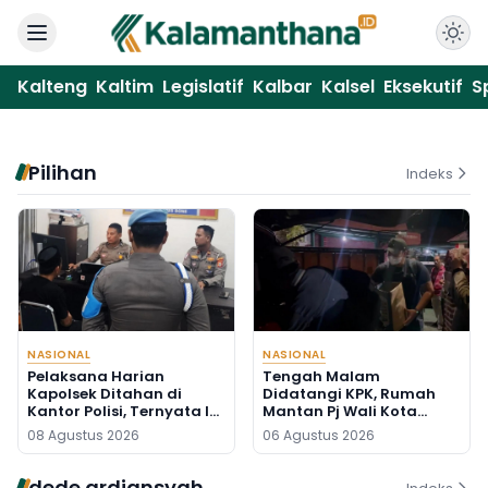
Kalteng
Kaltim
Legislatif
Kalbar
Kalsel
Eksekutif
S
Pilihan
Indeks
NASIONAL
NASIONAL
Pelaksana Harian
Tengah Malam
Kapolsek Ditahan di
Didatangi KPK, Rumah
Kantor Polisi, Ternyata Ini
Mantan Pj Wali Kota
Penyebabnya
Digeledah, Empat Koper
08 Agustus 2026
06 Agustus 2026
Dibawa
dede ardiansyah