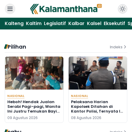
Kalteng
Kaltim
Legislatif
Kalbar
Kalsel
Eksekutif
S
Pilihan
Indeks
NASIONAL
NASIONAL
Heboh! Hendak Jualan
Pelaksana Harian
Serabi Pagi-pagi, Wanita
Kapolsek Ditahan di
Ini Justru Temukan Bayi
Kantor Polisi, Ternyata Ini
Baru Lahir di Pos Kamling
Penyebabnya
09 Agustus 2026
08 Agustus 2026
sabu