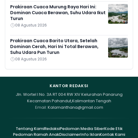
Prakiraan Cuaca Murung Raya Hari Ini:
Dominan Cuaca Berawan, Suhu Udara Ikut
Turun
08 Agustus 2026
Prakiraan Cuaca Barito Utara, Setelah
Dominan Cerah, Hari Ini Total Berawan,
Suhu Udara Pun Turun
08 Agustus 2026
KANTOR REDAKSI
Jln. Wortel I No. 3A RT 004 RW XIV Kelurahan Panarung
Kecamatan Pahandut,Kalimantan Tengah
Email:
Kalamanthana@gmail.com
Tentang Kami
Redaksi
Pedoman Media Siber
Kode Etik
Pedoman Ramah Anak
Disclaimer
Info Iklan
Kontak Kami