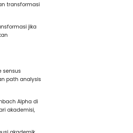
an transformasi
sformasi jika
kan
e sensus
an path analysis
onbach Alpha di
ari akademisi,
ibusi akademik