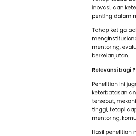
inovasi, dan ke
penting dalam m
Tahap ketiga a
menginstitusion
mentoring, eva
berkelanjutan.
Relevansi bagi 
Penelitian ini 
keterbatasan an
tersebut, mekani
tinggi, tetapi d
mentoring, komun
Hasil penelitia