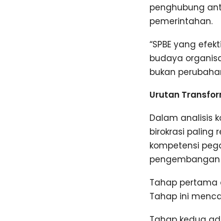
penghubung anta
pemerintahan.
“SPBE yang efek
budaya organisas
bukan perubahan
Urutan Transfor
Dalam analisis 
birokrasi paling
kompetensi pega
pengembangan le
Tahap pertama d
Tahap ini mencak
Tahap kedua ad