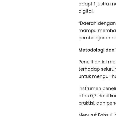
adaptif justru 
digital.
“Daerah dengan 
mampu membang
pembelajaran be
Metodologi dan 
Penelitian ini 
terhadap seluru
untuk menguji h
Instrumen peneli
atas 0,7. Hasil 
praktisi, dan pe
Menurut Fahsul, 