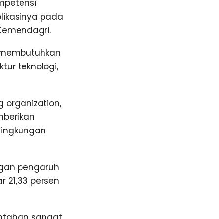
ompetensi
likasinya pada
 Kemendagri.
si membutuhkan
tur teknologi,
 organization,
mberikan
 lingkungan
engan pengaruh
ar 21,33 persen
intahan sangat