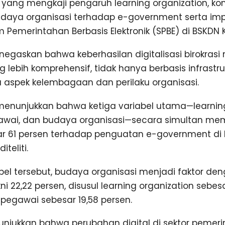
.Si. yang mengkaji pengaruh learning organization, k
daya organisasi terhadap e-government serta imp
em Pemerintahan Berbasis Elektronik (SPBE) di BSKDN
menegaskan bahwa keberhasilan digitalisasi birokra
lebih komprehensif, tidak hanya berbasis infrastruk
a aspek kelembagaan dan perilaku organisasi.
n menunjukkan bahwa ketiga variabel utama—learning
awai, dan budaya organisasi—secara simultan me
sar 61 persen terhadap penguatan e-government di
teliti.
abel tersebut, budaya organisasi menjadi faktor d
ni 22,22 persen, disusul learning organization sebes
pegawai sebesar 19,58 persen.
njukkan bahwa perubahan digital di sektor pemer