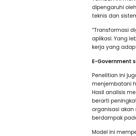
dipengaruhi oleh
teknis dan siste
“Transformasi d
aplikasi. Yang 
kerja yang adapt
E-Government s
Penelitian ini 
menjembatani hu
Hasil analisis m
berarti peningk
organisasi aka
berdampak pada 
Model ini mempe