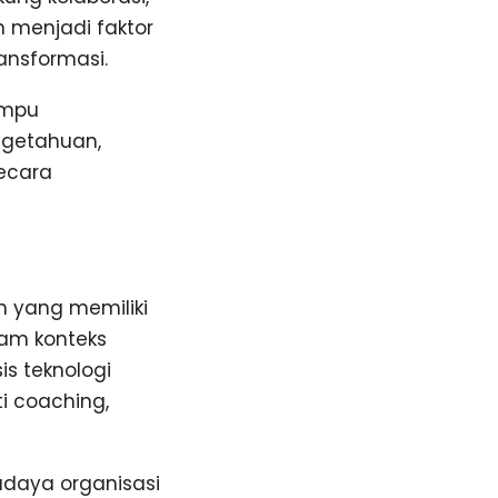
 menjadi faktor
ansformasi.
ampu
ngetahuan,
ecara
h yang memiliki
lam konteks
is teknologi
i coaching,
udaya organisasi