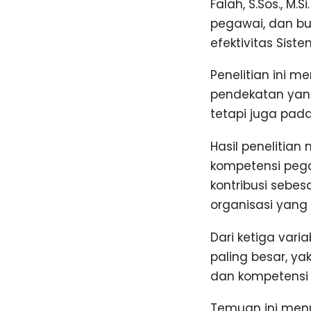
Falah, S.Sos., M
pegawai, dan bu
efektivitas Sist
Penelitian ini 
pendekatan yang 
tetapi juga pad
Hasil penelitia
kompetensi peg
kontribusi sebe
organisasi yang di
Dari ketiga vari
paling besar, yak
dan kompetensi 
Temuan ini menu