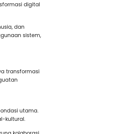
formasi digital
usia, dan
nggunaan sistem,
wa transformasi
nguatan
fondasi utama.
-kultural.
ng kolaborasi,