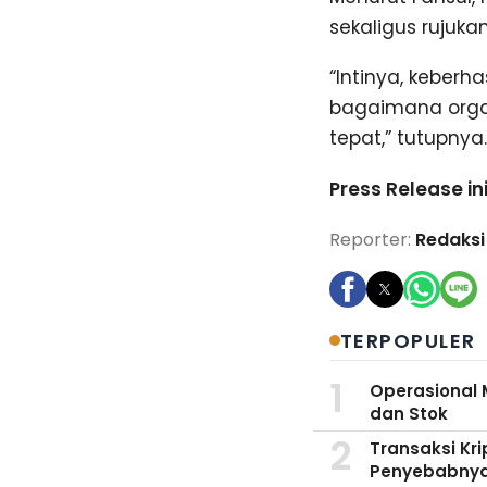
sekaligus rujuk
“Intinya, keberh
bagaimana organ
tepat,” tutupnya.
Press Release in
Reporter:
Redaksi
TERPOPULER
Operasional 
dan Stok
Transaksi Kri
Penyebabny