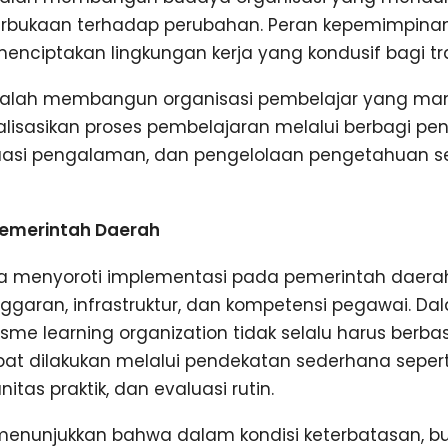
terbukaan terhadap perubahan. Peran kepemimpinan
enciptakan lingkungan kerja yang kondusif bagi tr
dalah membangun organisasi pembelajar yang m
alisasikan proses pembelajaran melalui berbagi pe
luasi pengalaman, dan pengelolaan pengetahuan s
Pemerintah Daerah
juga menyoroti implementasi pada pemerintah daera
ggaran, infrastruktur, dan kompetensi pegawai. Da
sme learning organization tidak selalu harus berbas
apat dilakukan melalui pendekatan sederhana sepert
itas praktik, dan evaluasi rutin.
n menunjukkan bahwa dalam kondisi keterbatasan, b