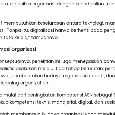
ra kapasitas organisasi dengan keberhasilan trans
tif membutuhkan keselarasan antara teknologi, man
i. Tanpa itu, digitalisasi hanya berhenti pada pe
 tata kelola,” tambahnya.
masi Organisasi
konseptualnya, penelitian ini juga menegaskan bah
 realistis dilakukan melalui tiga tahap berurutan: pe
wai, pembentukan budaya organisasi adaptif, dan
arning organization.
imulai dari peningkatan kompetensi ASN sebagai 
up kompetensi teknis, manajerial, digital, dan sosial
alah membangun budaya organisasi yang menduku