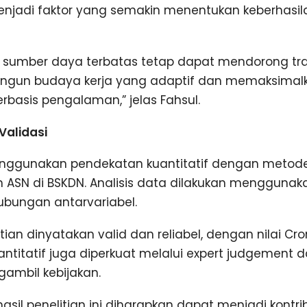
menjadi faktor yang semakin menentukan keberhasil
sumber daya terbatas tetap dapat mendorong tran
un budaya kerja yang adaptif dan memaksimal
rbasis pengalaman,” jelas Fahsul.
Validasi
menggunakan pendekatan kuantitatif dengan metod
h ASN di BSKDN. Analisis data dilakukan menggunak
ubungan antarvariabel.
tian dinyatakan valid dan reliabel, dengan nilai Cr
kuantitatif juga diperkuat melalui expert judgement d
ngambil kebijakan.
hasil penelitian ini diharapkan dapat menjadi kontr