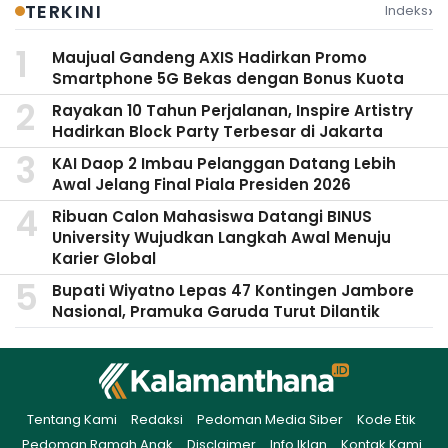
›
TERKINI
Indeks
Maujual Gandeng AXIS Hadirkan Promo
Smartphone 5G Bekas dengan Bonus Kuota
Rayakan 10 Tahun Perjalanan, Inspire Artistry
Hadirkan Block Party Terbesar di Jakarta
KAI Daop 2 Imbau Pelanggan Datang Lebih
Awal Jelang Final Piala Presiden 2026
Ribuan Calon Mahasiswa Datangi BINUS
University Wujudkan Langkah Awal Menuju
Karier Global
Bupati Wiyatno Lepas 47 Kontingen Jambore
Nasional, Pramuka Garuda Turut Dilantik
Tentang Kami
Redaksi
Pedoman Media Siber
Kode Etik
Pedoman Ramah Anak
Disclaimer
Info Iklan
Kontak Kami