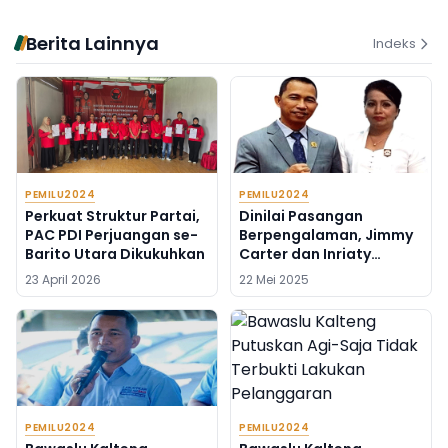
Berita Lainnya
Indeks
PEMILU2024
PEMILU2024
Perkuat Struktur Partai,
Dinilai Pasangan
PAC PDI Perjuangan se-
Berpengalaman, Jimmy
Barito Utara Dikukuhkan
Carter dan Inriaty
Karawaheni Mencuat
23 April 2026
22 Mei 2025
Sebagai Cabup dan
Cawabup Barito Utara
PEMILU2024
PEMILU2024