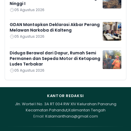
Ninggi I
05 Agustus 2026
GDAN Mantapkan Deklarasi Akbar Perang
Melawan Narkoba di Kalteng
05 Agustus 2026
Diduga Berawal dari Dapur, Rumah Semi
Permanen dan Sepeda Motor di Ketapang
Ludes Terbakar
05 Agustus 2026
KANTOR REDAKSI
Jln. Wortel I No. 3A RT 004 RW XIV Kelurahan Panarung
Kecamatan Pahandut,Kalimantan Tengah
Email:
Kalamanthana@gmail.com