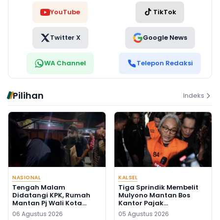
YouTube
TikTok
Twitter X
Google News
WA Channel
Telepon Redaksi
Pilihan
Indeks
NASIONAL
KALSEL
Tengah Malam
Tiga Sprindik Membelit
Didatangi KPK, Rumah
Mulyono Mantan Bos
Mantan Pj Wali Kota
Kantor Pajak
Digeledah, Empat Koper
Banjarmasin
06 Agustus 2026
05 Agustus 2026
Dibawa