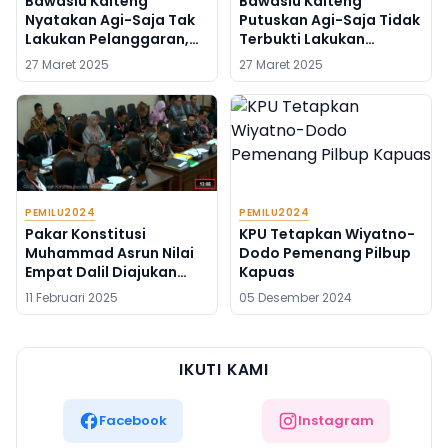
Bawaslu Kalteng
Bawaslu Kalteng
Nyatakan Agi-Saja Tak
Putuskan Agi-Saja Tidak
Lakukan Pelanggaran,
Terbukti Lakukan
Jimmy Carter: PSU
Pelanggaran
27 Maret 2025
27 Maret 2025
berjalan Sesuai Aturan
PEMILU2024
PEMILU2024
Pakar Konstitusi
KPU Tetapkan Wiyatno-
Muhammad Asrun Nilai
Dodo Pemenang Pilbup
Empat Dalil Diajukan
Kapuas
Pemohon PHPU Barito
11 Februari 2025
05 Desember 2024
Utara Sudah Kuat
IKUTI KAMI
Facebook
Instagram