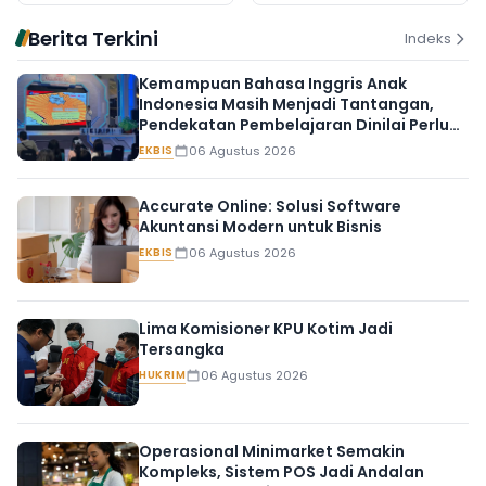
Berita Terkini
Indeks
Kemampuan Bahasa Inggris Anak
Indonesia Masih Menjadi Tantangan,
Pendekatan Pembelajaran Dinilai Perlu
Berubah
EKBIS
06 Agustus 2026
Accurate Online: Solusi Software
Akuntansi Modern untuk Bisnis
EKBIS
06 Agustus 2026
Lima Komisioner KPU Kotim Jadi
Tersangka
HUKRIM
06 Agustus 2026
Operasional Minimarket Semakin
Kompleks, Sistem POS Jadi Andalan