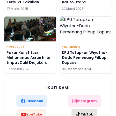
Terbukti Lakukan
Barito Utara
Pelanggaran
27 Maret 2025
22 Maret 2025
PEMILU2024
PEMILU2024
Pakar Konstitusi
KPU Tetapkan Wiyatno-
Muhammad Asrun Nilai
Dodo Pemenang Pilbup
Empat Dalil Diajukan
Kapuas
Pemohon PHPU Barito
11 Februari 2025
05 Desember 2024
Utara Sudah Kuat
IKUTI KAMI
Facebook
Instagram
YouTube
TikTok