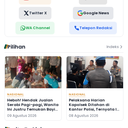
Twitter X
Google News
WA Channel
Telepon Redaksi
Pilihan
Indeks
NASIONAL
NASIONAL
Heboh! Hendak Jualan
Pelaksana Harian
Serabi Pagi-pagi, Wanita
Kapolsek Ditahan di
Ini Justru Temukan Bayi
Kantor Polisi, Ternyata Ini
Baru Lahir di Pos Kamling
Penyebabnya
09 Agustus 2026
08 Agustus 2026