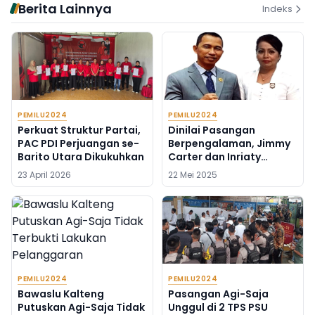
Berita Lainnya
Indeks
PEMILU2024
PEMILU2024
Perkuat Struktur Partai,
Dinilai Pasangan
PAC PDI Perjuangan se-
Berpengalaman, Jimmy
Barito Utara Dikukuhkan
Carter dan Inriaty
Karawaheni Mencuat
23 April 2026
22 Mei 2025
Sebagai Cabup dan
Cawabup Barito Utara
PEMILU2024
PEMILU2024
Bawaslu Kalteng
Pasangan Agi-Saja
Putuskan Agi-Saja Tidak
Unggul di 2 TPS PSU