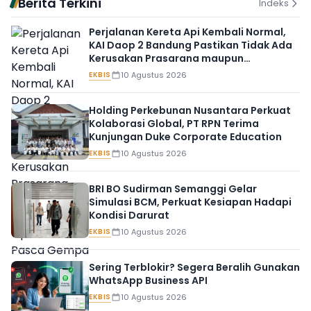
Berita Terkini
Indeks
Perjalanan Kereta Api Kembali Normal,
KAI Daop 2 Bandung Pastikan Tidak Ada
Kerusakan Prasarana maupun
Infrastruktur Operasional Pasca Gempa
EKBIS
10 Agustus 2026
Pangandaran
Holding Perkebunan Nusantara Perkuat
Kolaborasi Global, PT RPN Terima
Kunjungan Duke Corporate Education
EKBIS
10 Agustus 2026
BRI BO Sudirman Semanggi Gelar
Simulasi BCM, Perkuat Kesiapan Hadapi
Kondisi Darurat
EKBIS
10 Agustus 2026
Sering Terblokir? Segera Beralih Gunakan
WhatsApp Business API
EKBIS
10 Agustus 2026