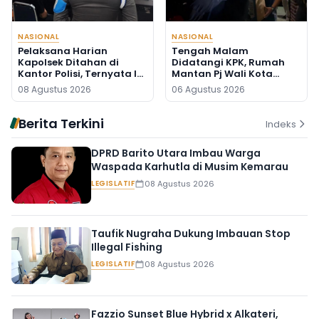
NASIONAL
NASIONAL
Pelaksana Harian
Tengah Malam
Kapolsek Ditahan di
Didatangi KPK, Rumah
Kantor Polisi, Ternyata Ini
Mantan Pj Wali Kota
Penyebabnya
Digeledah, Empat Koper
08 Agustus 2026
06 Agustus 2026
Dibawa
Berita Terkini
Indeks
DPRD Barito Utara Imbau Warga
Waspada Karhutla di Musim Kemarau
LEGISLATIF
08 Agustus 2026
Taufik Nugraha Dukung Imbauan Stop
Illegal Fishing
LEGISLATIF
08 Agustus 2026
Fazzio Sunset Blue Hybrid x Alkateri,