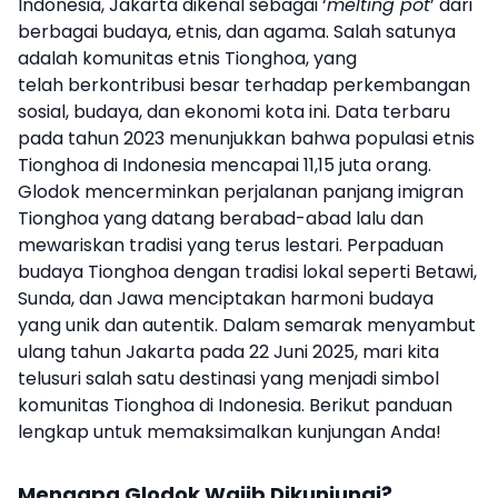
Indonesia, Jakarta dikenal sebagai ‘
melting pot
’ dari
berbagai budaya, etnis, dan agama. Salah satunya
adalah komunitas etnis Tionghoa, yang
telah
berkontribusi
besar terhadap perkembangan
sosial, budaya, dan ekonomi kota ini. Data terbaru
pada tahun
2023
menunjukkan bahwa populasi etnis
Tionghoa di Indonesia mencapai 11,15 juta orang.
Glodok mencerminkan perjalanan panjang imigran
Tionghoa yang datang berabad-abad lalu dan
mewariskan tradisi yang terus lestari. Perpaduan
budaya Tionghoa dengan tradisi lokal seperti Betawi,
Sunda, dan Jawa menciptakan harmoni budaya
yang unik dan autentik. Dalam semarak menyambut
ulang tahun Jakarta pada 22 Juni 2025, mari kita
telusuri salah satu destinasi yang menjadi simbol
komunitas Tionghoa di Indonesia. Berikut panduan
lengkap untuk memaksimalkan kunjungan Anda!
Mengapa Glodok Wajib Dikunjungi?