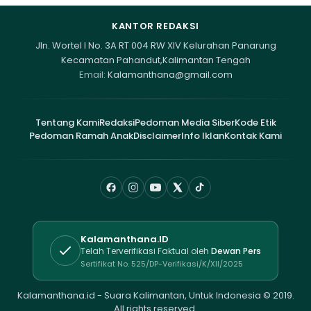
KANTOR REDAKSI
Jln. Wortel I No. 3A RT 004 RW XIV Kelurahan Panarung
Kecamatan Pahandut,Kalimantan Tengah
Email:
Kalamanthana@gmail.com
Tentang Kami
Redaksi
Pedoman Media Siber
Kode Etik
Pedoman Ramah Anak
Disclaimer
Info Iklan
Kontak Kami
Kalamanthana.ID
Telah Terverifikasi Faktual oleh
Dewan Pers
Sertifikat No. 525/DP-Verifikasi/K/XII/2025
Kalamanthana.id - Suara Kalimantan, Untuk Indonesia © 2019.
All rights reserved.