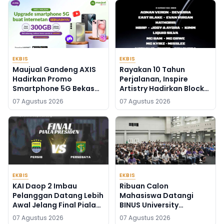
Raya
EKBIS
EKBIS
Maujual Gandeng AXIS
Rayakan 10 Tahun
Hadirkan Promo
Perjalanan, Inspire
Smartphone 5G Bekas
Artistry Hadirkan Block
dengan Bonus Kuota
Party Terbesar di
07 Agustus 2026
07 Agustus 2026
Jakarta
EKBIS
EKBIS
KAI Daop 2 Imbau
Ribuan Calon
Pelanggan Datang Lebih
Mahasiswa Datangi
Awal Jelang Final Piala
BINUS University
Presiden 2026
Wujudkan Langkah Awal
07 Agustus 2026
07 Agustus 2026