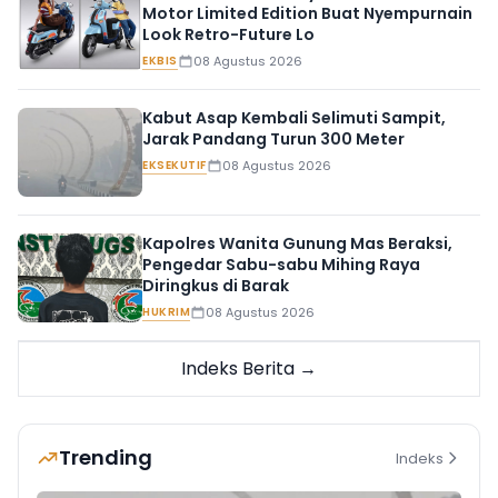
Motor Limited Edition Buat Nyempurnain
Look Retro-Future Lo
EKBIS
08 Agustus 2026
Kabut Asap Kembali Selimuti Sampit,
Jarak Pandang Turun 300 Meter
EKSEKUTIF
08 Agustus 2026
Kapolres Wanita Gunung Mas Beraksi,
Pengedar Sabu-sabu Mihing Raya
Diringkus di Barak
HUKRIM
08 Agustus 2026
Indeks Berita →
Trending
Indeks