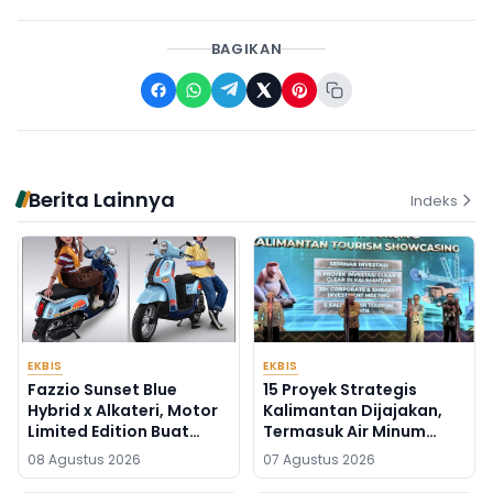
BAGIKAN
Berita Lainnya
Indeks
EKBIS
EKBIS
Fazzio Sunset Blue
15 Proyek Strategis
Hybrid x Alkateri, Motor
Kalimantan Dijajakan,
Limited Edition Buat
Termasuk Air Minum
Nyempurnain Look
Sepaku-Semoi dan
08 Agustus 2026
07 Agustus 2026
Retro-Future Lo
Energi Sampah Palangka