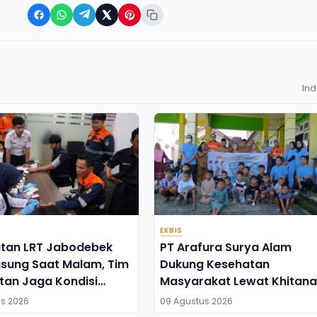
In
EKBIS
tan LRT Jabodebek
PT Arafura Surya Alam
gsung Saat Malam, Tim
Dukung Kesehatan
tan Jaga Kondisi
Masyarakat Lewat Khitan
s
Massal di Kotabunan
s 2026
09 Agustus 2026