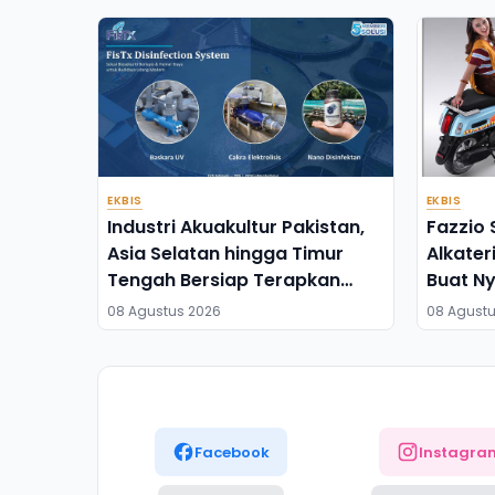
EKBIS
EKBIS
Industri Akuakultur Pakistan,
Fazzio 
Asia Selatan hingga Timur
Alkater
Tengah Bersiap Terapkan
Buat N
Solusi Terlengkap dari
Retro-F
08 Agustus 2026
08 Agustu
Indonesia
Facebook
Instagra