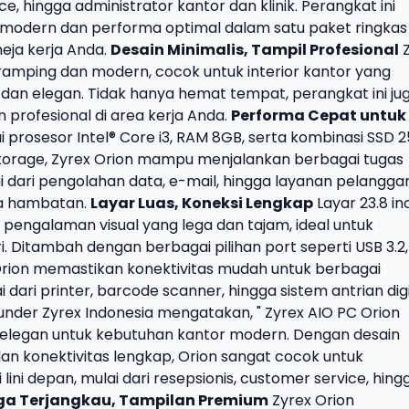
ce, hingga administrator kantor dan klinik. Perangkat ini
odern dan performa optimal dalam satu paket ringkas
eja kerja Anda.
Desain Minimalis, Tampil Profesional
Z
ramping dan modern, cocok untuk interior kantor yang
dan elegan. Tidak hanya hemat tempat, perangkat ini ju
profesional di area kerja Anda.
Performa Cepat untuk
 prosesor Intel® Core i3, RAM 8GB, serta kombinasi SSD 
orage, Zyrex Orion mampu menjalankan berbagai tugas
i dari pengolahan data, e-mail, hingga layanan pelangg
pa hambatan.
Layar Luas, Koneksi Lengkap
Layar 23.8 inc
pengalaman visual yang lega dan tajam, ideal untuk
 Ditambah dengan berbagai pilihan port seperti USB 3.2,
 Orion memastikan konektivitas mudah untuk berbagai
ari printer, barcode scanner, hingga sistem antrian digi
under Zyrex Indonesia mengatakan, " Zyrex AIO PC Orion
n elegan untuk kebutuhan kantor modern. Dengan desain
an konektivitas lengkap, Orion sangat cocok untuk
lini depan, mulai dari resepsionis, customer service, hing
ga Terjangkau, Tampilan Premium
Zyrex Orion