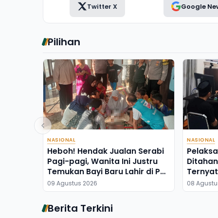
Twitter X
Google Ne
Pilihan
NASIONAL
NASIONAL
Heboh! Hendak Jualan Serabi
Pelaksa
Pagi-pagi, Wanita Ini Justru
Ditahan 
Temukan Bayi Baru Lahir di Pos
Ternyat
Kamling
09 Agustus 2026
08 Agustu
Berita Terkini