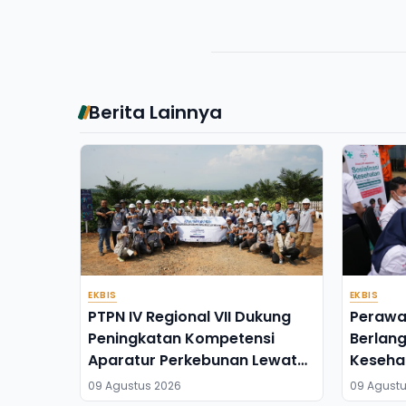
Berita Lainnya
EKBIS
EKBIS
PTPN IV Regional VII Dukung
Perawa
Peningkatan Kompetensi
Berlan
Aparatur Perkebunan Lewat
Keseha
Pelatihan di Way Kanan
Petuga
09 Agustus 2026
09 Agustu