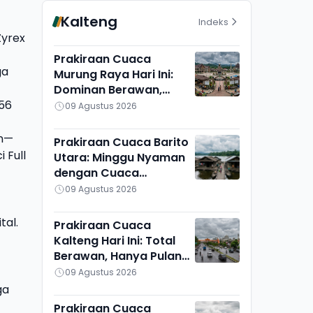
Kalteng
Indeks
yrex
Prakiraan Cuaca
ga
Murung Raya Hari Ini:
Dominan Berawan,
256
Cukup Adem di Seribu
09 Agustus 2026
Riam dan Uut Murung
an—
Prakiraan Cuaca Barito
i Full
Utara: Minggu Nyaman
dengan Cuaca
Berawan, Montallat
09 Agustus 2026
Paling Panas
tal.
Prakiraan Cuaca
Kalteng Hari Ini: Total
Berawan, Hanya Pulang
Pisau yang Berbeda
09 Agustus 2026
ga
Prakiraan Cuaca