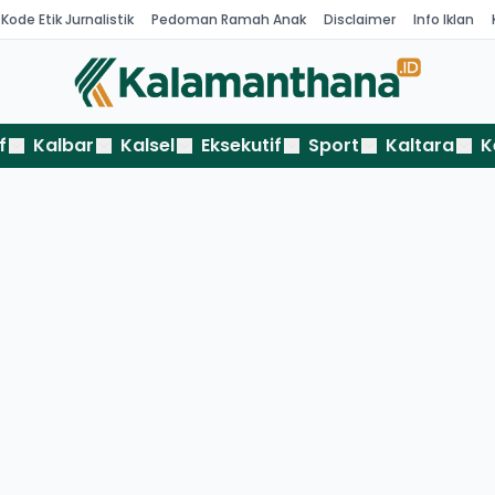
Kode Etik Jurnalistik
Pedoman Ramah Anak
Disclaimer
Info Iklan
f
Kalbar
Kalsel
Eksekutif
Sport
Kaltara
K