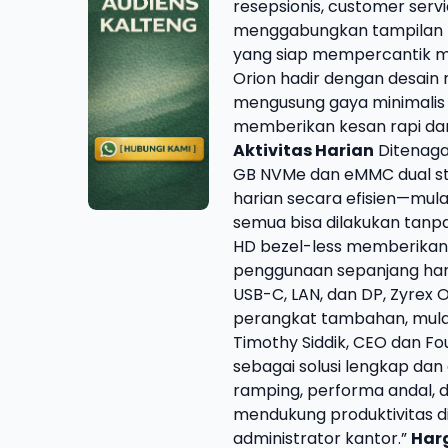
resepsionis, customer servi
menggabungkan tampilan m
yang siap mempercantik m
Orion hadir dengan desain 
mengusung gaya minimalis 
memberikan kesan rapi dan 
Aktivitas Harian
Ditenagai
GB NVMe dan eMMC dual st
harian secara efisien—mula
semua bisa dilakukan tan
HD bezel-less memberikan 
penggunaan sepanjang hari.
USB-C, LAN, dan DP, Zyrex
perangkat tambahan, mulai d
Timothy Siddik, CEO dan Fo
sebagai solusi lengkap da
ramping, performa andal, d
mendukung produktivitas di 
administrator kantor.”
Har