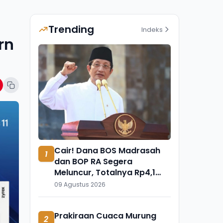
Trending
Indeks
rn
Cair! Dana BOS Madrasah
1
dan BOP RA Segera
Meluncur, Totalnya Rp4,1
Triliun
09 Agustus 2026
Prakiraan Cuaca Murung
2