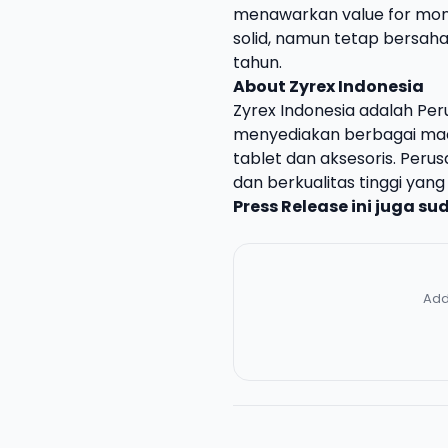
menawarkan value for mone
solid, namun tetap bersah
tahun.
About Zyrex Indonesia
Zyrex Indonesia adalah Pe
menyediakan berbagai mac
tablet dan aksesoris. Peru
dan berkualitas tinggi ya
Press Release ini juga s
Add