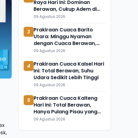
Raya Hari Ini: Dominan
Berawan, Cukup Adem di
Seribu Riam dan Uut Murung
09 Agustus 2026
Prakiraan Cuaca Barito
3
Utara: Minggu Nyaman
dengan Cuaca Berawan,
Montallat Paling Panas
09 Agustus 2026
Prakiraan Cuaca Kalsel Hari
4
Ini: Total Berawan, Suhu
Udara Sedikit Lebih Tinggi
09 Agustus 2026
Prakiraan Cuaca Kalteng
5
Hari Ini: Total Berawan,
Hanya Pulang Pisau yang
Berbeda
09 Agustus 2026
ex
sk,