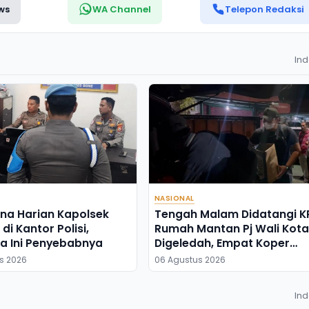
ws
WA Channel
Telepon Redaksi
In
NASIONAL
na Harian Kapolsek
Tengah Malam Didatangi K
di Kantor Polisi,
Rumah Mantan Pj Wali Kota
a Ini Penyebabnya
Digeledah, Empat Koper
Dibawa
s 2026
06 Agustus 2026
In