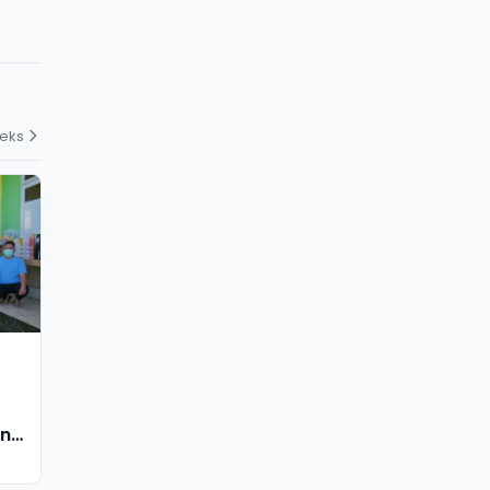
deks
an