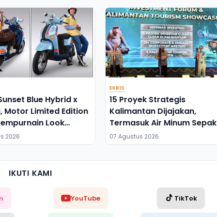
EKBIS
Sunset Blue Hybrid x
15 Proyek Strategis
i, Motor Limited Edition
Kalimantan Dijajakan,
yempurnain Look
Termasuk Air Minum Sepak
uture Lo
Semoi dan Energi Sampah
s 2026
07 Agustus 2026
Palangka Raya
IKUTI KAMI
m
YouTube
TikTok