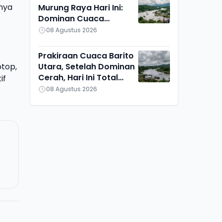
nya
Murung Raya Hari Ini:
Dominan Cuaca
Berawan, Suhu Udara
08 Agustus 2026
Ikut Turun
Prakiraan Cuaca Barito
top,
Utara, Setelah Dominan
Cerah, Hari Ini Total
if
Berawan, Suhu Udara
08 Agustus 2026
Pun Turun