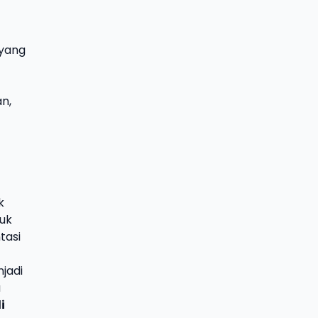
 yang
n,
k
tuk
tasi
njadi
u
i