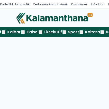
Kode Etik Jurnalistik
Pedoman Ramah Anak
Disclaimer
Info Iklan
f
Kalbar
Kalsel
Eksekutif
Sport
Kaltara
K