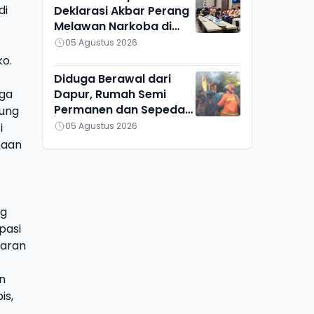
di
Deklarasi Akbar Perang
Melawan Narkoba di
Kalteng
05 Agustus 2026
o.
Diduga Berawal dari
gga
Dapur, Rumah Semi
Permanen dan Sepeda
dung
Motor di Ketapang
i
05 Agustus 2026
Ludes Terbakar
haan
ng
pasi
jaran
n
is,