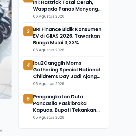
Ini: Hattrick Total Cerah,
Waspada Panas Menyengat
di Banjarmasin Banjarbaru
06 Agustus 2026
BRI Finance Bidik Konsumen
3
EV di GIIAS 2026, Tawarkan
Bunga Mulai 3,33%
05 Agustus 2026
Ibu2Canggih Moms
4
Gathering Special National
Children’s Day Jadi Ajang
Bonding 100 Momfluencer
05 Agustus 2026
dan Anak
Pengangkatan Duta
5
Pancasila Paskibraka
Kapuas, Bupati Tekankan
Semangat Kebangsaan
05 Agustus 2026
n