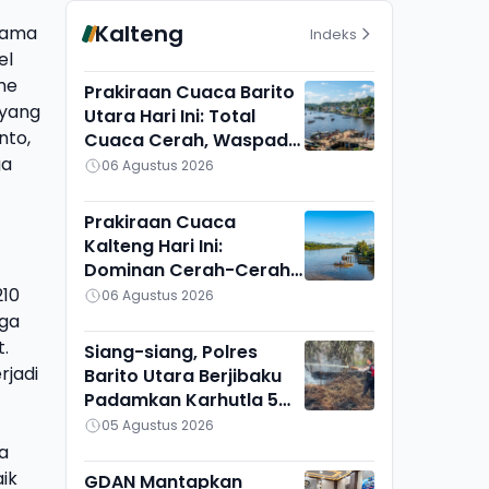
Kalteng
utama
Indeks
el
me
Prakiraan Cuaca Barito
 yang
Utara Hari Ini: Total
nto,
Cuaca Cerah, Waspadai
ga
Munculnya Titik Api
06 Agustus 2026
Prakiraan Cuaca
Kalteng Hari Ini:
Dominan Cerah-Cerah
Berawan, Gunung Mas
210
06 Agustus 2026
Lain Sendiri
iga
.
Siang-siang, Polres
rjadi
Barito Utara Berjibaku
Padamkan Karhutla 5
Hektare di Bintang
05 Agustus 2026
Ninggi I
a
ik
GDAN Mantapkan