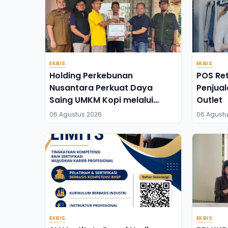
EKBIS
EKBIS
Holding Perkebunan
POS Ret
Nusantara Perkuat Daya
Penjual
Saing UMKM Kopi melalui
Outlet
Program TJSL PTPN I
06 Agustus 2026
06 Agustu
EKBIS
EKBIS