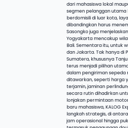
dari mahasiswa lokal mau
segmen pelanggan utama k
berdomisili di luar kota, l
dibandingkan harus menemp
Sasongko juga menjelaskan
Yogyakarta mencakup wilay
Bali. Sementara itu, untuk
dan Jakarta. Tak hanya di P
Sumatera, khususnya Tanju
terus menjadi pilihan uta
dalam pengiriman sepeda 
ditawarkan, seperti harga 
terjamin, jaminan perlind
secara rutin dihadirkan u
lonjakan permintaan motor
baru mahasiswa, KALOG Exp
langkah strategis, di ant
jam operasional hingga puk
termasuk penggunaan doub