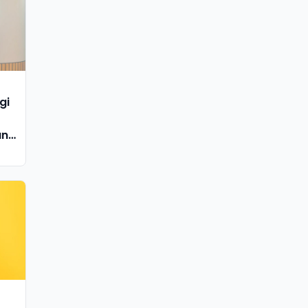
gi
an