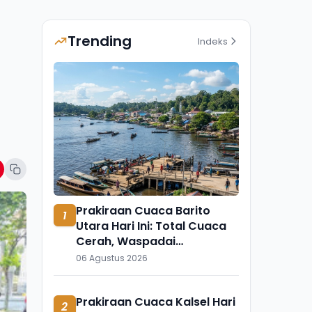
Trending
Indeks
Prakiraan Cuaca Barito
1
Utara Hari Ini: Total Cuaca
Cerah, Waspadai
Munculnya Titik Api
06 Agustus 2026
Prakiraan Cuaca Kalsel Hari
2