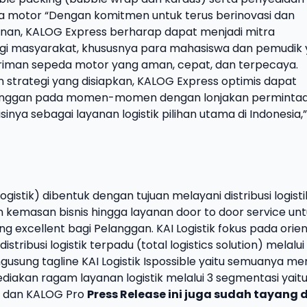
a motor “Dengan komitmen untuk terus berinovasi dan
anan, KALOG Express berharap dapat menjadi mitra
agi masyarakat, khususnya para mahasiswa dan pemudik
riman sepeda motor yang aman, cepat, dan terpecaya.
dan strategi yang disiapkan, KALOG Express optimis dapat
nggan pada momen-momen dengan lonjakan permintaa
nya sebagai layanan logistik pilihan utama di Indonesia,”
Logistik) dibentuk dengan tujuan melayani distribusi logisti
n kemasan bisnis hingga layanan door to door service un
excellent bagi Pelanggan. KAI Logistik fokus pada orien
istribusi logistik terpadu (total logistics solution) melalui
gusung tagline KAI Logistik Ispossible yaitu semuanya me
ediakan ragam layanan logistik melalui 3 segmentasi yait
s dan KALOG Pro
Press Release ini juga sudah tayang d