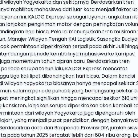
i wilayah Yogyakarta dan sekitarnya. Berdasarkan tren
nya mobilitas mahasiswa dari luar kota menjadi faktor 
yanan ini. KALOG Express, sebagai layanan angkutan rit
kan lonjakan pengiriman motor dengan peningkatan volu
bandingkan hari biasa. Pola ini menunjukkan tren musiman
un. Manajer Wilayah Tengah KAI Logistik, Sasongko Budiya
 permintaan diperkirakan terjadi pada akhir Juli hing
patan dengan periode kembalinya mahasiswa ke kampus
n juga momentum tahun ajaran baru. Berdasarkan tren
periode serupa tahun lalu, KALOG Express mencatat
ga tiga kali lipat dibandingkan hari biasa. Dalam kondisi
di wilayah Yogyakarta biasanya hanya mencapai sekitar 
amun, selama periode puncak yang berlangsung sekitar t
pat meningkat signifikan hingga mencapai sekitar 610 unit
onsisten, lonjakan serupa diperkirakan akan kembali te
permintaan dari wilayah Yogyakarta juga dipengaruhi oleh
elajar”, yang menjadi pusat pendidikan dengan banyaknya
Berdasarkan data dari Bapperida Provinsi DIY, jumlah sisw
a pada tahun 2025 tercatat lebih dari 604 ribu orang, ba