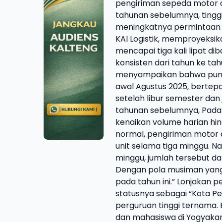
pengiriman sepeda motor d
tahunan sebelumnya, tinggi
meningkatnya permintaan la
KAI Logistik, memproyeksi
mencapai tiga kali lipat di
konsisten dari tahun ke tah
menyampaikan bahwa puncak
awal Agustus 2025, berte
setelah libur semester da
tahunan sebelumnya, Pada 
kenaikan volume harian hing
normal, pengiriman motor 
unit selama tiga minggu. N
minggu, jumlah tersebut da
Dengan pola musiman yang k
pada tahun ini.” Lonjakan 
statusnya sebagai “Kota P
perguruan tinggi ternama. 
dan mahasiswa di Yogyakart