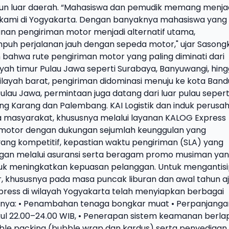
pun luar daerah. “Mahasiswa dan pemudik memang menja
ami di Yogyakarta. Dengan banyaknya mahasiswa yang
ayanan pengiriman motor menjadi alternatif utama,
uh perjalanan jauh dengan sepeda motor," ujar Sasongk
 bahwa rute pengiriman motor yang paling diminati dari
ah timur Pulau Jawa seperti Surabaya, Banyuwangi, hin
 wilayah barat, pengiriman didominasi menuju ke kota Ban
ulau Jawa, permintaan juga datang dari luar pulau sepert
ng Karang dan Palembang. KAI Logistik dan induk perusa
ma masyarakat, khususnya melalui layanan KALOG Express
motor dengan dukungan sejumlah keunggulan yang
yang kompetitif, kepastian waktu pengiriman (SLA) yang
ungan melalui asuransi serta beragam promo musiman ya
ntuk meningkatkan kepuasan pelanggan. Untuk mengantisi
, khususnya pada masa puncak liburan dan awal tahun a
ress di wilayah Yogyakarta telah menyiapkan berbagai
aranya: • Penambahan tenaga bongkar muat • Perpanjanga
ul 22.00–24.00 WIB, • Penerapan sistem keamanan berlap
le packing (bubble wrap dan kardus) serta penyediaan