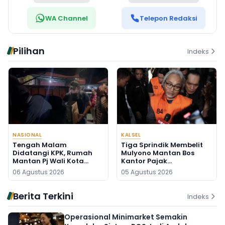
WA Channel
Telepon Redaksi
Pilihan
Indeks
NASIONAL
KALSEL
Tengah Malam
Tiga Sprindik Membelit
Didatangi KPK, Rumah
Mulyono Mantan Bos
Mantan Pj Wali Kota
Kantor Pajak
Digeledah, Empat Koper
Banjarmasin
06 Agustus 2026
05 Agustus 2026
Dibawa
Berita Terkini
Indeks
Operasional Minimarket Semakin