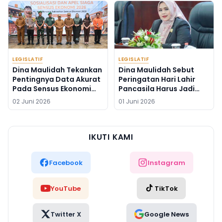
LEGISLATIF
LEGISLATIF
Dina Maulidah Tekankan
Dina Maulidah Sebut
Pentingnya Data Akurat
Peringatan Hari Lahir
Pada Sensus Ekonomi
Pancasila Harus Jadi
2026
Momentum
02 Juni 2026
01 Juni 2026
Implementasi Nilai-Nilai
Kebangsaan
IKUTI KAMI
Facebook
Instagram
YouTube
TikTok
Twitter X
Google News