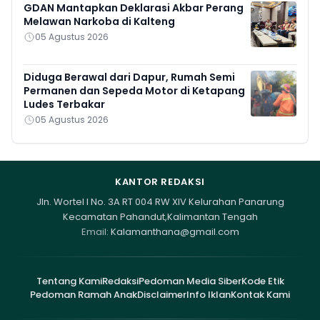
GDAN Mantapkan Deklarasi Akbar Perang
Melawan Narkoba di Kalteng
05 Agustus 2026
Diduga Berawal dari Dapur, Rumah Semi
Permanen dan Sepeda Motor di Ketapang
Ludes Terbakar
05 Agustus 2026
KANTOR REDAKSI
Jln. Wortel I No. 3A RT 004 RW XIV Kelurahan Panarung
Kecamatan Pahandut,Kalimantan Tengah
Email:
Kalamanthana@gmail.com
Tentang Kami
Redaksi
Pedoman Media Siber
Kode Etik
Pedoman Ramah Anak
Disclaimer
Info Iklan
Kontak Kami