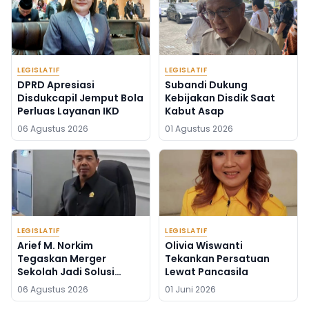
LEGISLATIF
LEGISLATIF
DPRD Apresiasi
Subandi Dukung
Disdukcapil Jemput Bola
Kebijakan Disdik Saat
Perluas Layanan IKD
Kabut Asap
06 Agustus 2026
01 Agustus 2026
LEGISLATIF
LEGISLATIF
Arief M. Norkim
Olivia Wiswanti
Tegaskan Merger
Tekankan Persatuan
Sekolah Jadi Solusi
Lewat Pancasila
Kekurangan Guru
06 Agustus 2026
01 Juni 2026