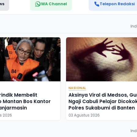
ws
WA Channel
Telepon Redaksi
In
NASIONAL
rindik Membelit
Aksinya Viral di Medsos, Gu
o Mantan Bos Kantor
Ngaji Cabuli Pelajar Dicoko
anjarmasin
Polres Sukabumi di Banten
s 2026
03 Agustus 2026
In