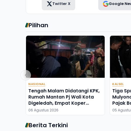
Twitter X
Google Ne
Pilihan
NASIONAL
KALSEL
Tengah Malam Didatangi KPK,
Tiga Sp
Rumah Mantan Pj Wali Kota
Mulyon
Digeledah, Empat Koper
Pajak B
Dibawa
06 Agustus 2026
05 Agustu
Berita Terkini