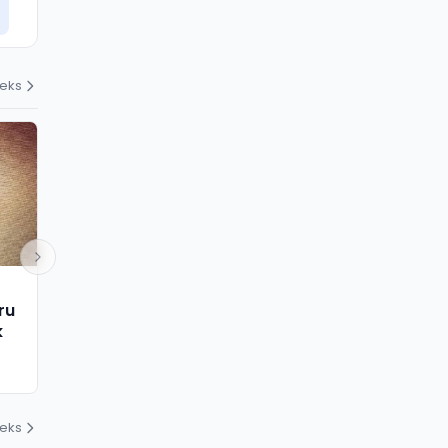
deks
NASIONAL
NASIONAL
ru
Keluar dari Rumah Hantu, BNW
Sibuk Nyari 
k
Meninggal Mendadak, Ada
Ini Temuka
Apa?
Mengapung 
31 Juli 2026
31 Juli 2026
deks