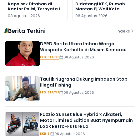
Kapolsek Ditahan di
Didatangi KPK, Rumah
Kantor Polisi, Ternyata Ini
Mantan Pj Wali Kota
Penyebabnya
Digeledah, Empat Koper
08 Agustus 2026
06 Agustus 2026
Dibawa
Berita Terkini
Indeks
DPRD Barito Utara Imbau Warga
Waspada Karhutla di Musim Kemarau
LEGISLATIF
08 Agustus 2026
Taufik Nugraha Dukung Imbauan Stop
Illegal Fishing
LEGISLATIF
08 Agustus 2026
Fazzio Sunset Blue Hybrid x Alkateri,
Motor Limited Edition Buat Nyempurnain
Look Retro-Future Lo
EKBIS
08 Agustus 2026