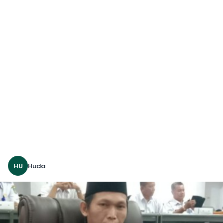
HU
Huda