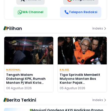
WA Channel
Telepon Redaksi
Pilihan
Indeks
NASIONAL
KALSEL
Tengah Malam
Tiga Sprindik Membelit
Didatangi KPK, Rumah
Mulyono Mantan Bos
Mantan Pj Wali Kota
Kantor Pajak
Digeledah, Empat Koper
Banjarmasin
06 Agustus 2026
05 Agustus 2026
Dibawa
Berita Terkini
Indeks
Maujual Gandeng AXIS Hadirkan Promo