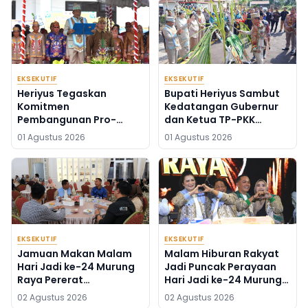
EKSEKUTIF
EKSEKUTIF
Heriyus Tegaskan
Bupati Heriyus Sambut
Komitmen
Kedatangan Gubernur
Pembangunan Pro-
dan Ketua TP-PKK
Rakyat di HUT ke-24
Kalteng
01 Agustus 2026
01 Agustus 2026
Murung Raya
EKSEKUTIF
EKSEKUTIF
Jamuan Makan Malam
Malam Hiburan Rakyat
Hari Jadi ke-24 Murung
Jadi Puncak Perayaan
Raya Pererat
Hari Jadi ke-24 Murung
Silaturahmi
Raya
02 Agustus 2026
02 Agustus 2026